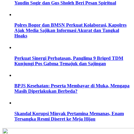
Yaudin Sogir dan Gus Sholeh Beri Pesan Spiritual
Polres Bogor dan BMSN Perkuat Kolaborasi, Kapolres
Ajak Media Sajikan Informasi Akurat dan Tangkal
Hoaks
Perkuat Sinergi Perbatasan, Panglima 9 Briged TDM
Kunjungi Pos Gabma Temajuk dan Sajingan
BPJS Kesehatan: Peserta Membayar di Muka, Mengapa
Masih Diperlakukan Berbeda?
Skandal Korupsi Minyak Pertamina Memanas, Enam
Tersangka Resmi Diseret ke Meja Hijau