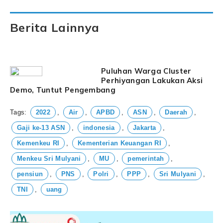
Berita Lainnya
Puluhan Warga Cluster
Perhiyangan Lakukan Aksi
Demo, Tuntut Pengembang
Tags:
2022
,
Air
,
APBD
,
ASN
,
Daerah
,
Gaji ke-13 ASN
,
indonesia
,
Jakarta
,
Kemenkeu RI
,
Kementerian Keuangan RI
,
Menkeu Sri Mulyani
,
MU
,
pemerintah
,
pensiun
,
PNS
,
Polri
,
PPP
,
Sri Mulyani
,
TNI
,
uang