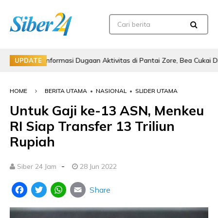
rmasi Dugaan Aktivitas di Pantai Zore, Bea Cukai Didorong Lakukan P
UPDATE
HOME
BERITA UTAMA
•
NASIONAL
•
SLIDER UTAMA
Untuk Gaji ke-13 ASN, Menkeu
RI Siap Transfer 13 Triliun
Rupiah
-
Siber 24 Jam
28 Jun 2022
Share
Facebook
Twitter
WhatsApp
Email