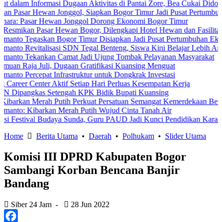
nformasi Dugaan Aktivitas di Pantai Zore, Bea Cukai Didorong Lakuk
ewan Jonggol, Siapkan Bogor Timur Jadi Pusat Pertumbuhan Ekono
ar Hewan Jonggol Dorong Ekonomi Bogor Timur
Pasar Hewan Bogor, Dilengkapi Hotel Hewan dan Fasilitas Modern
askan Bogor Timur Disiapkan Jadi Pusat Pertumbuhan Ekonomi Baru
italisasi SDN Tegal Benteng, Siswa Kini Belajar Lebih Aman dan N
kankan Camat Jadi Ujung Tombak Pelayanan Masyarakat
Juli, Dugaan Gratifikasi Kuansing Menguat
epat Infrastruktur untuk Dongkrak Investasi
ter Aktif Setiap Hari Perluas Kesempatan Kerja
as Setengah KPK Bidik Bupati Kuansing
Merah Putih Perkuat Persatuan Semangat Kemerdekaan Bersama Warg
barkan Merah Putih Wujud Cinta Tanah Air
al Budaya Sunda, Guru PAUD Jadi Kunci Pendidikan Karakter
Home
Berita Utama
•
Daerah
•
Polhukam
•
Slider Utama
Komisi III DPRD Kabupaten Bogor
Sambangi Korban Bencana Banjir
Bandang
Siber 24 Jam
-
28 Jun 2022