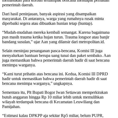
memastikan para korban terdampak bencana mendapat perhatian
pemerintah daerah.
Dari hasil peninjauan, banyak aspirasi yang disampaikan
masyarakat. Di antaranya, warga yang rumahnya rusak minta
diperbaiki segera atau dibuatkan hunian tetap (huntap).
“Mudah-mudahan mereka kembali semangat. Karena bagaimana
pun masih trauma ketika hujan turun. Trauma longsor atau banjir
bandang susulan,” ujar Aan yang dilansir dari metropolitan.id.
Selain meninjau penanganan pasca-bencana, Komisi III juga
menyalurkan bantuan berupa uang tunai dan paket sembako. Aan
juga memastikan bahwa pemerintah daerah hadir di saat bencana
menimpa warganya.
“Kami turut prihatin atas bencana ini. Kedua, Komisi III DPRD
hadir untuk memastikan bahwa pemerintah daerah hadir di saat
bencana menimpa warganya,” ungkapnya.
Sementara itu, Plt Bupati Bogor Iwan Setiawan memperkirakan
butuh anggaran hingga Rp 10 miliar lebih untuk memulihkan
wilayah terdampak bencana di Kecamatan Leuwiliang dan
Pamijahan.
“Estimasi kalau DPKPP aja sekitar Rp5 miliar, belum PUPR,