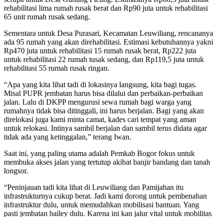
rehabilitasi lima rumah rusak berat dan Rp90 juta untuk rehabilitasi
65 unit rumah rusak sedang.
Sementara untuk Desa Purasari, Kecamatan Leuwiliang, rencananya
ada 95 rumah yang akan direhabilitasi. Estimasi kebutuhannya yakni
Rp470 juta untuk rehabilitasi 15 rumah rusak berat, Rp222 juta
untuk rehabilitasi 22 rumah tusak sedang, dan Rp119,5 juta untuk
rehabilitasi 55 rumah rusak ringan.
“Apa yang kita lihat tadi di lokasinya langsung, kita bagi tugas.
Misal PUPR jembatan harus bisa dilalui dan perbaikan-perbaikan
jalan. Lalu di DKPP mengurusi sewa rumah bagi warga yang
rumahnya tidak bisa ditinggali, ini harus berjalan. Bagi yang akan
direlokasi juga kami minta camat, kades cari tempat yang aman
untuk relokasi. Intinya sambil berjalan dan sambil terus didata agar
tidak ada yang ketinggalan,” terang Iwan.
Saat ini, yang paling utama adalah Pemkab Bogor fokus untuk
membuka akses jalan yang tertutup akibat banjir bandang dan tanah
longsor.
“Peninjauan tadi kita lihat di Leuwiliang dan Pamijahan itu
infrastrukturnya cukup berat. Jadi kami dorong untuk pembenahan
infrastruktur dulu, untuk memudahkan mobilisasi bantuan. Yang
pasti jembatan bailey dulu. Karena ini kan jalur vital untuk mobilitas