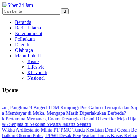
Beranda
Berita Utama
Entertainment
Polhukam
Daerah
Olahraga
Menu Lain
Bisnis
Lifestyle
Khazanah
Nasional
Update
nglima 9 Briged TDM Kunjungi Pos Gabma Temajuk dan Sajingan
ar di Muka, Mengapa Masih Diperlakukan Berbeda?
na Memanas, Enam Tersangka Resmi Diseret ke Meja Hijau
a di Sekolah Swasta Jakarta Selatan
ilestanto Minta PT PMC Tunda Kegiatan Demi Cegah Bentrokan di T
num Polisi, PPWI Desak Pengusutan Tuntas Kasus Keluarga Ambar W