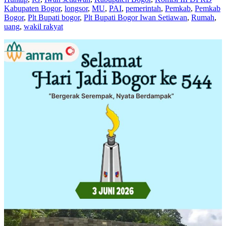
Kabupaten Bogor
,
longsor
,
MU
,
PAI
,
pemerintah
,
Pemkab
,
Pemkab
Bogor
,
Plt Bupati bogor
,
Plt Bupati Bogor Iwan Setiawan
,
Rumah
,
uang
,
wakil rakyat