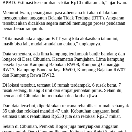
BPBD. Estimasi keseluruhan sskitar Rp10 miliaran lah,” ujar Iwan.
Menurut Iwan, penanganan pasca-bencana ini akan dilakukan
menggunakan anggaran Belanja Tidak Terduga (BTT). Anggaran
tersebut akan dicairkan segera sambil menunggu proses pendataan
benar-benar rampunh.
“Kita masih ada anggaran BTT yang kita alokasikan tahun ini,
masih bisa lah, mudah-mudahan cukup,” ungkapnya.
Data sementara, ada lima kampung terdampak banjir bandang dan
longsor di Desa Cibunian, Kecamatan Pamijahan. Lima kampung
tersebut yakni Kampung Babakan RW08, Kampung Cimanggu
RW13, Kampung Bandara Jaya RW09, Kampung Bajakan RW07
dan Kampung Rawa RW12.
Di lokasi tersebut, tercatat 16 rumah terdampak, 6 rusak berat, 7
rusak sedang, hilang 3 unit dan empat jembatan putus. Selain itu,
bencana di Cibunian ini memakan dua korban jiwa.
Dari data tersebut, diperkirakan rencana rehabilitasi rumah sebanyak
35 unit dan relokasi mandiri 47 unit. Kebutuhan anggaran hasil
estimasi untuk rehabilitasi Rp530 juta dan relokasi Rp2,7 miliar.
Selain di Cibunian, Pemkab Bogor juga menyiapkan anggaran
serupa untuk Desa Gunung Picung. Estimasinya Rp60,5 juta untuk