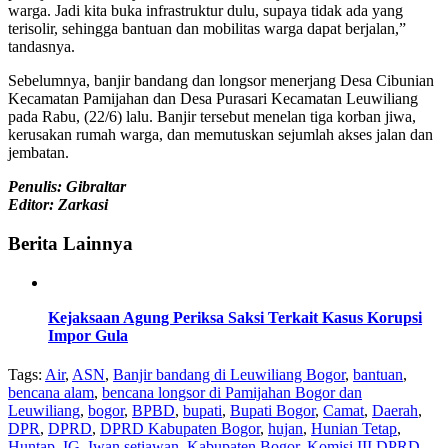
warga. Jadi kita buka infrastruktur dulu, supaya tidak ada yang
terisolir, sehingga bantuan dan mobilitas warga dapat berjalan,”
tandasnya.
Sebelumnya, banjir bandang dan longsor menerjang Desa Cibunian
Kecamatan Pamijahan dan Desa Purasari Kecamatan Leuwiliang
pada Rabu, (22/6) lalu. Banjir tersebut menelan tiga korban jiwa,
kerusakan rumah warga, dan memutuskan sejumlah akses jalan dan
jembatan.
Penulis: Gibraltar
Editor: Zarkasi
Berita Lainnya
Kejaksaan Agung Periksa Saksi Terkait Kasus Korupsi
Impor Gula
Tags:
Air
,
ASN
,
Banjir bandang di Leuwiliang Bogor
,
bantuan
,
bencana alam
,
bencana longsor di Pamijahan Bogor dan
Leuwiliang
,
bogor
,
BPBD
,
bupati
,
Bupati Bogor
,
Camat
,
Daerah
,
DPR
,
DPRD
,
DPRD Kabupaten Bogor
,
hujan
,
Hunian Tetap
,
Huntap
,
IG
,
Iwan setiawan
,
Kabupaten Bogor
,
Komisi III DPRD