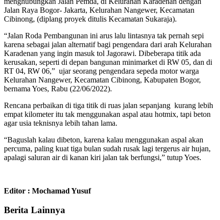
menghubungkan Jalan Pemda, di Kelurahan Karadenan dengan
Jalan Raya Bogor- Jakarta, Kelurahan Nangewer, Kecamatan
Cibinong, (diplang proyek ditulis Kecamatan Sukaraja).
“Jalan Roda Pembangunan ini arus lalu lintasnya tak pernah sepi
karena sebagai jalan alternatif bagi pengendara dari arah Kelurahan
Karadenan yang ingin masuk tol Jagorawi. Dibeberapa titik ada
kerusakan, seperti di depan bangunan minimarket di RW 05, dan di
RT 04, RW 06,” ujar seorang pengendara sepeda motor warga
Kelurahan Nangewer, Kecamatan Cibinong, Kabupaten Bogor,
bernama Yoes, Rabu (22/06/2022).
Rencana perbaikan di tiga titik di ruas jalan sepanjang kurang lebih
empat kilometer itu tak menggunakan aspal atau hotmix, tapi beton
agar usia teknisnya lebih tahan lama.
“Baguslah kalau dibeton, karena kalau menggunakan aspal akan
percuma, paling kuat tiga bulan sudah rusak lagi tergerus air hujan,
apalagi saluran air di kanan kiri jalan tak berfungsi,” tutup Yoes.
Editor : Mochamad Yusuf
Berita Lainnya