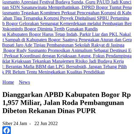
 Apresiasi Festival Budaya Sunda, Guru PAUD Jadi Kunci Pendidikan
Sasanawinata Memprihatinkan, DPRD Bogor Tuntut Penanganan Pem
 Tegaskan Komitmen Perkuat Pencegahan Korupsi di Kabupaten Bog
 Tersangka Korupsi Proyek Digitalisasi SPBU Pertamina
Gelorakan Semangat Kemerdekaan melalui Pembagian Bendera Merah
o Bogor Diminta Tertib Gunakan Randis
ten Bogor Harus Tetap Indah, Parkir Liar dan PKL Nakal Wajib Dite
h di Kabupaten Bogor: Saatnya Penegakan Aturan dan Gerakan Bersa
aro Ade Tinjau Pembangunan Sekolah Rakyat di Jasinga
Rudy Susmanto Promosikan Animalium Sebagai Destinasi Edukasi
Koordinasi dengan Kejaksaan Agung, Fokus Pendampingan Hukum Pr
jaksaan Tekankan Manajemen Risiko Jadi Budaya Kerja
s Mafia BBM dan LPG Bersubsidi, Jangan Tebang Pilih
um Tentu Meningkatkan Kualitas Pendidikan
Home
News
Dianggarkan APBD Kabupaten Bogor Rp
1,957 Miliar, Jalan Roda Pembangunan
Dibeton Rekanan Dinas PUPR
Siber 24 Jam
-
22 Jun 2022