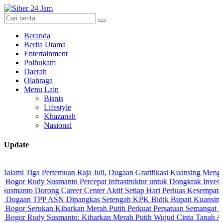
Beranda
Berita Utama
Entertainment
Polhukam
Daerah
Olahraga
Menu Lain
Bisnis
Lifestyle
Khazanah
Nasional
Update
a Pertemuan Raja Juli, Dugaan Gratifikasi Kuansing Menguat
udy Susmanto Percepat Infrastruktur untuk Dongkrak Investasi
Dorong Career Center Aktif Setiap Hari Perluas Kesempatan Kerja
TPP ASN Dipangkas Setengah KPK Bidik Bupati Kuansing
Serukan Kibarkan Merah Putih Perkuat Persatuan Semangat Kemerdek
Rudy Susmanto: Kibarkan Merah Putih Wujud Cinta Tanah Air