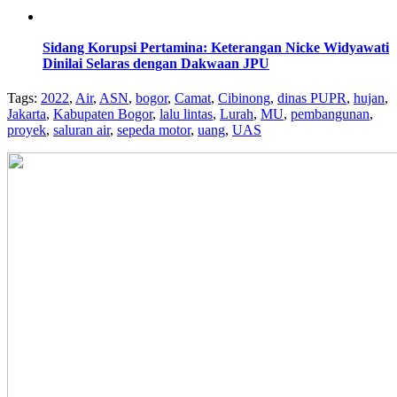
Sidang Korupsi Pertamina: Keterangan Nicke Widyawati
Dinilai Selaras dengan Dakwaan JPU
Tags:
2022
,
Air
,
ASN
,
bogor
,
Camat
,
Cibinong
,
dinas PUPR
,
hujan
,
Jakarta
,
Kabupaten Bogor
,
lalu lintas
,
Lurah
,
MU
,
pembangunan
,
proyek
,
saluran air
,
sepeda motor
,
uang
,
UAS