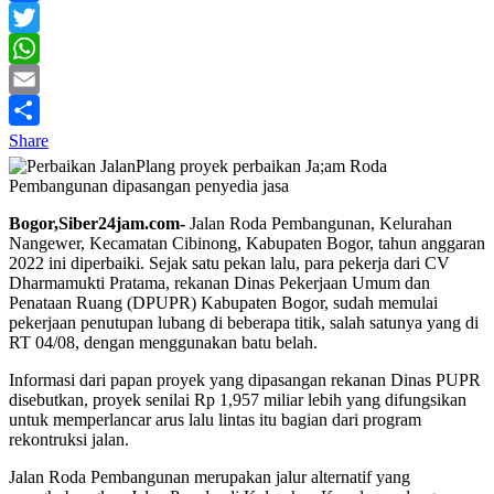
Facebook
Twitter
WhatsApp
Email
Share
Plang proyek perbaikan Ja;am Roda
Pembangunan dipasangan penyedia jasa
Bogor,Siber24jam.com-
Jalan Roda Pembangunan, Kelurahan
Nangewer, Kecamatan Cibinong, Kabupaten Bogor, tahun anggaran
2022 ini diperbaiki. Sejak satu pekan lalu, para pekerja dari CV
Dharmamukti Pratama, rekanan Dinas Pekerjaan Umum dan
Penataan Ruang (DPUPR) Kabupaten Bogor, sudah memulai
pekerjaan penutupan lubang di beberapa titik, salah satunya yang di
RT 04/08, dengan menggunakan batu belah.
Informasi dari papan proyek yang dipasangan rekanan Dinas PUPR
disebutkan, proyek senilai Rp 1,957 miliar lebih yang difungsikan
untuk memperlancar arus lalu lintas itu bagian dari program
rekontruksi jalan.
Jalan Roda Pembangunan merupakan jalur alternatif yang