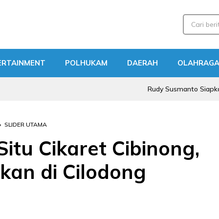
ERTAINMENT
POLHUKAM
DAERAH
OLAHRAG
Rudy Susmanto Siapkan Tour de M
•
SLIDER UTAMA
Situ Cikaret Cibinong,
kan di Cilodong