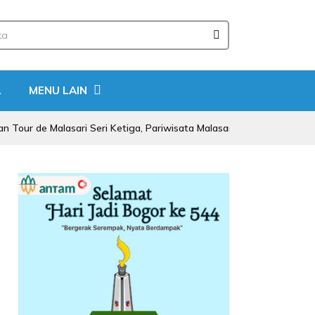
A
MENU LAIN
alasari Seri Ketiga, Pariwisata Malasari Digenjot
Mafia B