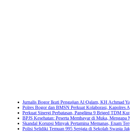
Jurnalis Bogor Ikuti Pengajian Al Qalam, KH Achmad Yaudin Sogir 
Polres Bogor dan BMSN Perkuat Kolaborasi, Kapolres Ajak Media 
Perkuat Sinergi Perbatasan, Panglima 9 Briged TDM Kunjungi Po
BPJS Kesehatan: Peserta Membayar di Muka, Mengapa Masih Dipe
Skandal Korupsi Minyak Pertamina Memanas, Enam Tersangka Resm
Polisi Selidiki Temuan 995 Senjata di Sekolah Swasta Jakarta Selat