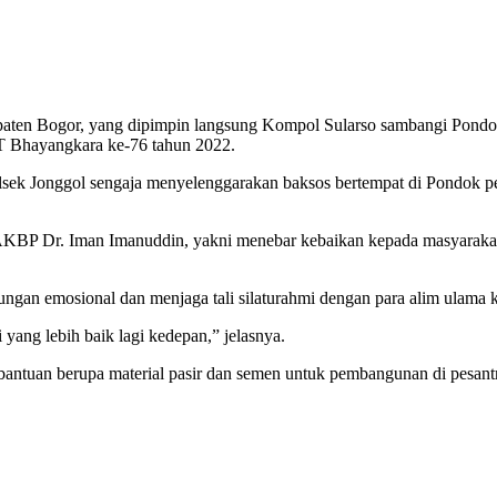
upaten Bogor, yang dipimpin langsung Kompol Sularso sambangi Pond
T Bhayangkara ke-76 tahun 2022.
lsek Jonggol sengaja menyelenggarakan baksos bertempat di Pondok p
KBP Dr. Iman Imanuddin, yakni menebar kebaikan kepada masyarakat ya
ungan emosional dan menjaga tali silaturahmi dengan para alim ulama
yang lebih baik lagi kedepan,” jelasnya.
antuan berupa material pasir dan semen untuk pembangunan di pesantre