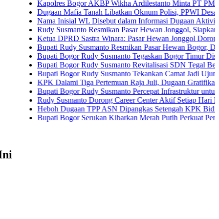
Kapolres Bogor AKBP Wikha Ardilestanto Minta PT PMC Tunda K
Dugaan Mafia Tanah Libatkan Oknum Polisi, PPWI Desak Pengusu
Nama Inisial WL Disebut dalam Informasi Dugaan Aktivitas di Pan
Rudy Susmanto Resmikan Pasar Hewan Jonggol, Siapkan Bogor Ti
Ketua DPRD Sastra Winara: Pasar Hewan Jonggol Dorong Ekonom
Bupati Rudy Susmanto Resmikan Pasar Hewan Bogor, Dilengkapi H
Bupati Bogor Rudy Susmanto Tegaskan Bogor Timur Disiapkan Ja
Bupati Bogor Rudy Susmanto Revitalisasi SDN Tegal Benteng, Si
Bupati Bogor Rudy Susmanto Tekankan Camat Jadi Ujung Tombak
KPK Dalami Tiga Pertemuan Raja Juli, Dugaan Gratifikasi Kuansi
Bupati Bogor Rudy Susmanto Percepat Infrastruktur untuk Dongkra
Rudy Susmanto Dorong Career Center Aktif Setiap Hari Perluas K
Heboh Dugaan TPP ASN Dipangkas Setengah KPK Bidik Bupati 
Bupati Bogor Serukan Kibarkan Merah Putih Perkuat Persatuan 
Ini