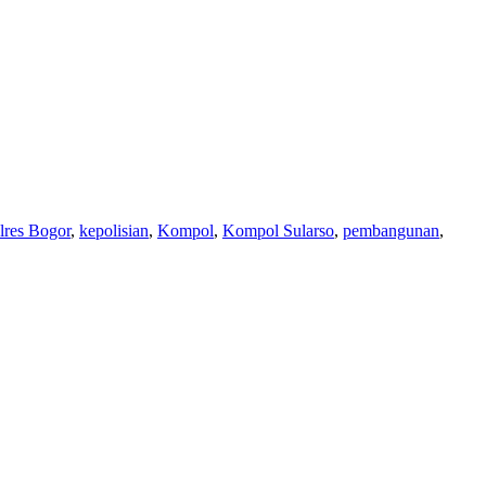
lres Bogor
,
kepolisian
,
Kompol
,
Kompol Sularso
,
pembangunan
,