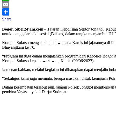
WhatsApp
Email
Share
Bogor, Siber24jam.com – J
ajaran Kepolisian Sektor Jonggol, Kab
untuk menggelar bakti sosial (Baksos) dalam rangka menyambut HU
Kompol Sularso mengatakan, bahwa pada Kamis ini jajarannya di Po
Bhayangkara ke-76.
“Program ini juga dalam menjalankan program dari Kapolres Bogor A
Kompol Sularso kepada wartawan, Kamis (09/06/2023).
Ia menambahkan, melalui kegiatan ini diharapkan dapat menjalin hub
“Sekaligus kami juga meminta, berupa masukan untuk kemajuan Polri 
Dalam kesempatan tersebut pun, jajaran Polsek Jonggol memberikan b
pembina Yayasan yakni Darjat Sudrajat.