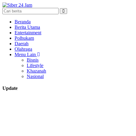
Beranda
Berita Utama
Entertainment
Polhukam
Daerah
Olahraga
Menu Lain
Bisnis
Lifestyle
Khazanah
Nasional
Update