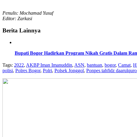
Penulis: Mochamad Yusuf
Editor: Zarkasi
Berita Lainnya
Bupati Bogor Hadirkan Program Nikah Gratis Dalam Ra
Tags:
2022
,
AKBP Iman Imanuddin
,
ASN
,
bantuan
,
bogor
,
Camat
,
H
polisi
,
Polres Bogor
,
Polri
,
Polsek Jonggol
,
Ponpes tahfidz daarulquro