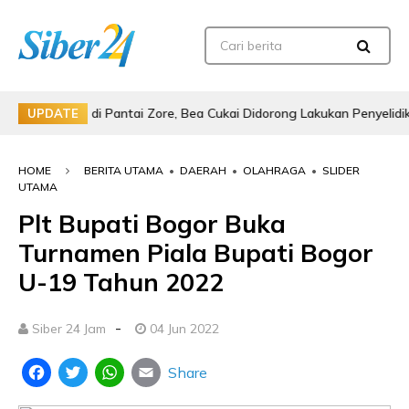
vitas di Pantai Zore, Bea Cukai Didorong Lakukan Penyelidikan
UPDATE
HOME
BERITA UTAMA
•
DAERAH
•
OLAHRAGA
•
SLIDER
UTAMA
Plt Bupati Bogor Buka
Turnamen Piala Bupati Bogor
U-19 Tahun 2022
-
Siber 24 Jam
04 Jun 2022
Share
Facebook
Twitter
WhatsApp
Email