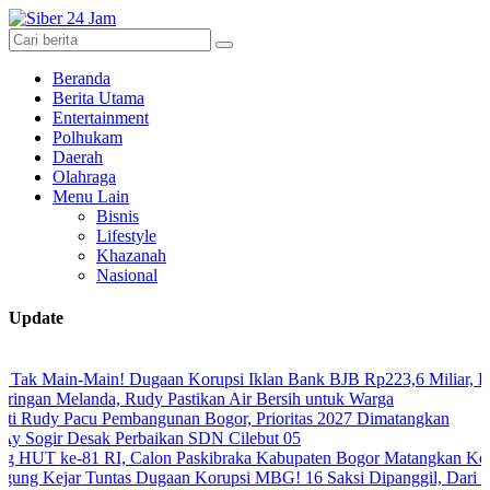
Beranda
Berita Utama
Entertainment
Polhukam
Daerah
Olahraga
Menu Lain
Bisnis
Lifestyle
Khazanah
Nasional
Update
Main! Dugaan Korupsi Iklan Bank BJB Rp223,6 Miliar, Para Tersang
landa, Rudy Pastikan Air Bersih untuk Warga
Pacu Pembangunan Bogor, Prioritas 2027 Dimatangkan
Desak Perbaikan SDN Cilebut 05
e-81 RI, Calon Paskibraka Kabupaten Bogor Matangkan Kesiapan Ber
r Tuntas Dugaan Korupsi MBG! 16 Saksi Dipanggil, Dari Tenaga Ahli