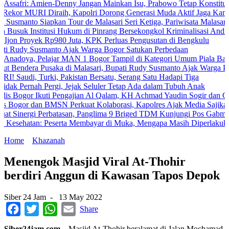
 Amien-Denny Jangan Mainkan Isu, Prabowo Tetap Konstitusional
RI Diraih, Kapolri Dorong Generasi Muda Aktif Jaga Kamtibmas Dig
 Siapkan Tour de Malasari Seri Ketiga, Pariwisata Malasari Digenjot
nstitusi Hukum di Pinrang Bersekongkol Kriminalisasi Andi Edi Sand
yek Rp980 Juta, KPK Perluas Pengusutan di Bengkulu
Susmanto Ajak Warga Bogor Satukan Perbedaan
, Pelajar MAN 1 Bogor Tampil di Kategori Umum Piala Bank Jakarta
a Pusaka di Malasari, Bupati Rudy Susmanto Ajak Warga Perkuat Per
 Turki, Pakistan Bersatu, Serang Satu Hadapi Tiga
nah Pergi, Jejak Seluler Tetap Ada dalam Tubuh Anak
r Ikuti Pengajian Al Qalam, KH Achmad Yaudin Sogir dan Gus Sholeh B
dan BMSN Perkuat Kolaborasi, Kapolres Ajak Media Sajikan Informas
rgi Perbatasan, Panglima 9 Briged TDM Kunjungi Pos Gabma Temajuk 
an: Peserta Membayar di Muka, Mengapa Masih Diperlakukan Berbed
Home
Khazanah
Menengok Masjid Viral At-Thohir
berdiri Anggun di Kawasan Tapos Depok
Siber 24 Jam
-
13 May 2022
Facebook
Twitter
WhatsApp
Email
Share
Siber24jam.com
– Masjid At-Thohir beralamat di Jalan Mochamad