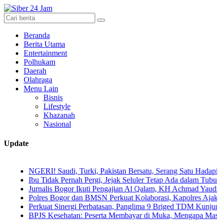
Beranda
Berita Utama
Entertainment
Polhukam
Daerah
Olahraga
Menu Lain
Bisnis
Lifestyle
Khazanah
Nasional
Update
NGERI! Saudi, Turki, Pakistan Bersatu, Serang Satu Hadapi Tiga
Ibu Tidak Pernah Pergi, Jejak Seluler Tetap Ada dalam Tubuh Anak
Jurnalis Bogor Ikuti Pengajian Al Qalam, KH Achmad Yaudin Sogir dan
Polres Bogor dan BMSN Perkuat Kolaborasi, Kapolres Ajak Media Saj
Perkuat Sinergi Perbatasan, Panglima 9 Briged TDM Kunjungi Pos G
BPJS Kesehatan: Peserta Membayar di Muka, Mengapa Masih Diperla