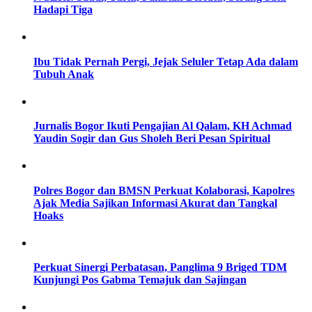
Hadapi Tiga
Ibu Tidak Pernah Pergi, Jejak Seluler Tetap Ada dalam
Tubuh Anak
Jurnalis Bogor Ikuti Pengajian Al Qalam, KH Achmad
Yaudin Sogir dan Gus Sholeh Beri Pesan Spiritual
Polres Bogor dan BMSN Perkuat Kolaborasi, Kapolres
Ajak Media Sajikan Informasi Akurat dan Tangkal
Hoaks
Perkuat Sinergi Perbatasan, Panglima 9 Briged TDM
Kunjungi Pos Gabma Temajuk dan Sajingan