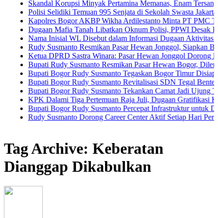
Skandal Korupsi Minyak Pertamina Memanas, Enam Tersangka Resmi D
Polisi Selidiki Temuan 995 Senjata di Sekolah Swasta Jakarta Selatan
Kapolres Bogor AKBP Wikha Ardilestanto Minta PT PMC Tunda Kegi
Dugaan Mafia Tanah Libatkan Oknum Polisi, PPWI Desak Pengusutan
Nama Inisial WL Disebut dalam Informasi Dugaan Aktivitas di Pantai
Rudy Susmanto Resmikan Pasar Hewan Jonggol, Siapkan Bogor Timur
Ketua DPRD Sastra Winara: Pasar Hewan Jonggol Dorong Ekonomi B
Bupati Rudy Susmanto Resmikan Pasar Hewan Bogor, Dilengkapi Hote
Bupati Bogor Rudy Susmanto Tegaskan Bogor Timur Disiapkan Jadi 
Bupati Bogor Rudy Susmanto Revitalisasi SDN Tegal Benteng, Siswa
Bupati Bogor Rudy Susmanto Tekankan Camat Jadi Ujung Tombak Pe
KPK Dalami Tiga Pertemuan Raja Juli, Dugaan Gratifikasi Kuansing 
Bupati Bogor Rudy Susmanto Percepat Infrastruktur untuk Dongkrak In
Rudy Susmanto Dorong Career Center Aktif Setiap Hari Perluas Kese
Tag Archive: Keberatan
Dianggap Dikabulkan