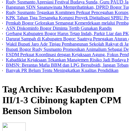
usmanto Apresiasi Festival Budaya Sunda, Guru PAUD Jadi Kunci Pe
nan SDN Sasanawinata Memprihatinkan, DPRD Bogor Tuntut Penanga
Susmanto Tegaskan Komitmen Perkuat Pencegahan Korupsi di Kabup
han Tiga Tersangka Korupsi Proyek Digitalisasi SPBU Pertamina
b Bogor Gelorakan Semangat Kemerdekaan melalui Pembagian Bende
iskominfo Bogor Diminta Tertib Gunakan Randis
g Kabupaten Bogor Harus Tetap Indah, Parkir Liar dan PKL Nakal Wa
at Sampah di Kabupaten Bogor: Saatnya Penegakan Aturan dan Gerak
Bupati Jaro Ade Tinjau Pembangunan Sekolah Rakyat di Jasinga
 Bogor Rudy Susmanto Promosikan Animalium Sebagai Destinasi Edu
Perkuat Koordinasi dengan Kejaksaan Agung, Fokus Pendampingan 
klat Kejaksaan Tekankan Manajemen Risiko Jadi Budaya Kerja
 Berantas Mafia BBM dan LPG Bersubsidi, Jangan Tebang Pilih
k PR Belum Tentu Meningkatkan Kualitas Pendidikan
Tag Archive: Kasubdenpom
III/1-3 Cibinong kapten CPM
Benson Simbolon