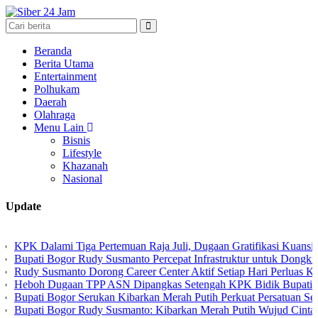
Beranda
Berita Utama
Entertainment
Polhukam
Daerah
Olahraga
Menu Lain
Bisnis
Lifestyle
Khazanah
Nasional
Update
lami Tiga Pertemuan Raja Juli, Dugaan Gratifikasi Kuansing Mengu
 Bogor Rudy Susmanto Percepat Infrastruktur untuk Dongkrak Investa
usmanto Dorong Career Center Aktif Setiap Hari Perluas Kesempatan
 Dugaan TPP ASN Dipangkas Setengah KPK Bidik Bupati Kuansing
i Bogor Serukan Kibarkan Merah Putih Perkuat Persatuan Semangat 
 Bogor Rudy Susmanto: Kibarkan Merah Putih Wujud Cinta Tanah Ai