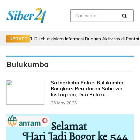
WL Disebut dalam Informasi Dugaan Aktivitas di Pantai Zore, Bea Cu
UPDATE
Bulukumba
Satnarkoba Polres Bulukumba
Bongkars Peredaran Sabu via
Instagram, Dua Pelaku
Diamankan
23 May 2025