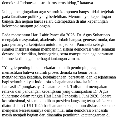
demokrasi Indonesia justru harus terus hidup,” katanya.
Ia juga mengingatkan agar seluruh komponen bangsa tidak terjebak
pada fanatisme politik yang berlebihan. Menurutnya, kepentingan
bangsa dan negara harus selalu ditempatkan di atas kepentingan
kelompok maupun golongan.
Pada momentum Hari Lahir Pancasila 2026, Dr. Agus Suhartono
mengajak masyarakat, akademisi, tokoh bangsa, generasi muda, dan
para pemangku kebijakan untuk menjadikan Pancasila sebagai
sumber inspirasi dalam membangun sistem demokrasi yang semakin
dewasa, berkeadilan, berintegritas, serta mampu menjaga persatuan
Indonesia di tengah berbagai tantangan zaman.
“Yang terpenting bukan sekadar memilih pemimpin, tetapi
memastikan bahwa seluruh proses demokrasi benar-benar
menghadirkan keadilan, kebijaksanaan, persatuan, dan kesejahteraan
bagi seluruh rakyat Indonesia sebagaimana cita-cita luhur
Pancasila,” pungkasnya.Catatan redaksi: Tulisan ini merupakan
refleksi dan pandangan kebangsaan yang disampaikan Dr. Agus
Suhartono dalam rangka Hari Lahir Pancasila 1 Juni 2026. Secara
konstitusional, sistem pemilihan presiden langsung tetap sah karena
diatur dalam UUD 1945 hasil amandemen, namun diskusi akademik
mengenai kesesuaiannya dengan nilai-nilai demokrasi Pancasila
masih menjadi bagian dari dinamika pemikiran ketatanegaraan di