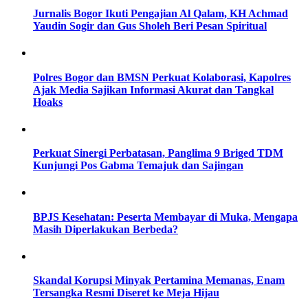
Jurnalis Bogor Ikuti Pengajian Al Qalam, KH Achmad
Yaudin Sogir dan Gus Sholeh Beri Pesan Spiritual
Polres Bogor dan BMSN Perkuat Kolaborasi, Kapolres
Ajak Media Sajikan Informasi Akurat dan Tangkal
Hoaks
Perkuat Sinergi Perbatasan, Panglima 9 Briged TDM
Kunjungi Pos Gabma Temajuk dan Sajingan
BPJS Kesehatan: Peserta Membayar di Muka, Mengapa
Masih Diperlakukan Berbeda?
Skandal Korupsi Minyak Pertamina Memanas, Enam
Tersangka Resmi Diseret ke Meja Hijau