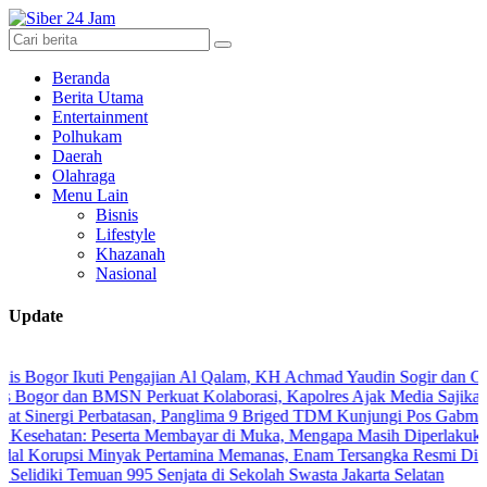
Beranda
Berita Utama
Entertainment
Polhukam
Daerah
Olahraga
Menu Lain
Bisnis
Lifestyle
Khazanah
Nasional
Update
r Ikuti Pengajian Al Qalam, KH Achmad Yaudin Sogir dan Gus Sholeh B
dan BMSN Perkuat Kolaborasi, Kapolres Ajak Media Sajikan Informas
gi Perbatasan, Panglima 9 Briged TDM Kunjungi Pos Gabma Temajuk 
an: Peserta Membayar di Muka, Mengapa Masih Diperlakukan Berbed
si Minyak Pertamina Memanas, Enam Tersangka Resmi Diseret ke Me
i Temuan 995 Senjata di Sekolah Swasta Jakarta Selatan