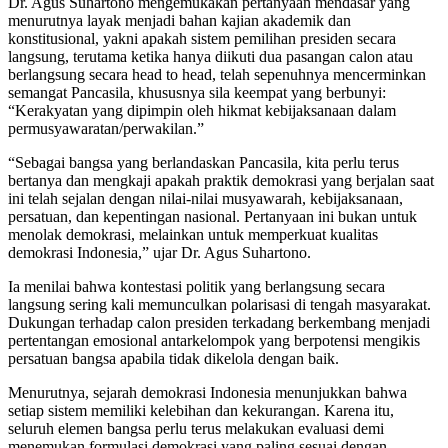
Dr. Agus Suhartono mengemukakan pertanyaan mendasar yang
menurutnya layak menjadi bahan kajian akademik dan
konstitusional, yakni apakah sistem pemilihan presiden secara
langsung, terutama ketika hanya diikuti dua pasangan calon atau
berlangsung secara head to head, telah sepenuhnya mencerminkan
semangat Pancasila, khususnya sila keempat yang berbunyi:
“Kerakyatan yang dipimpin oleh hikmat kebijaksanaan dalam
permusyawaratan/perwakilan.”
“Sebagai bangsa yang berlandaskan Pancasila, kita perlu terus
bertanya dan mengkaji apakah praktik demokrasi yang berjalan saat
ini telah sejalan dengan nilai-nilai musyawarah, kebijaksanaan,
persatuan, dan kepentingan nasional. Pertanyaan ini bukan untuk
menolak demokrasi, melainkan untuk memperkuat kualitas
demokrasi Indonesia,” ujar Dr. Agus Suhartono.
Ia menilai bahwa kontestasi politik yang berlangsung secara
langsung sering kali memunculkan polarisasi di tengah masyarakat.
Dukungan terhadap calon presiden terkadang berkembang menjadi
pertentangan emosional antarkelompok yang berpotensi mengikis
persatuan bangsa apabila tidak dikelola dengan baik.
Menurutnya, sejarah demokrasi Indonesia menunjukkan bahwa
setiap sistem memiliki kelebihan dan kekurangan. Karena itu,
seluruh elemen bangsa perlu terus melakukan evaluasi demi
menemukan formulasi demokrasi yang paling sesuai dengan