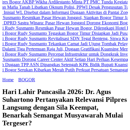
or AKBP Wikha Ardilestanto Minta PT PMC Tunda Kegiatan Demi Ceg
Tanah Libatkan Oknum Polisi, PPWI Desak Pengusutan Tuntas Kasus
WL Disebut dalam Informasi Dugaan Aktivitas di Pantai Zore, Bea Cu
 Resmikan Pasar Hewan Jonggol, Siapkan Bogor Timur Jadi Pusat 
astra Winara: Pasar Hewan Jonggol Dorong Ekonomi Bogor Timur
usmanto Resmikan Pasar Hewan Bogor, Dilengkapi Hotel Hewan dan 
Rudy Susmanto Tegaskan Bogor Timur Disiapkan Jadi Pusat Pertumb
Rudy Susmanto Revitalisasi SDN Tegal Benteng, Siswa Kini Belajar
 Rudy Susmanto Tekankan Camat Jadi Ujung Tombak Pelayanan Masy
ga Pertemuan Raja Juli, Dugaan Gratifikasi Kuansing Menguat
Rudy Susmanto Percepat Infrastruktur untuk Dongkrak Investasi
 Dorong Career Center Aktif Setiap Hari Perluas Kesempatan Kerja
 TPP ASN Dipangkas Setengah KPK Bidik Bupati Kuansing
Serukan Kibarkan Merah Putih Perkuat Persatuan Semangat Kemerde
Home
BOGOR
Hari Lahir Pancasila 2026: Dr. Agus
Suhartono Pertanyakan Relevansi Pilpres
Langsung dengan Sila Keempat,
Benarkah Semangat Musyawarah Mulai
Tergeser?