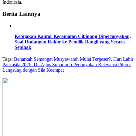
Indonesia.
Berita Lainnya
Kebijakan Kantor Kecamatan Cibinong Dipertanyakan,
Soal Undangan Rakor ke Pemilik Bangli yang Secara
Sepihak
Tags:
Benarkah Semangat Musyawarah Mulai Tergeser?
,
Hari Lahir
Pancasila 2026: Dr. Agus Suhartono Pertanyakan Relevansi Pilpres
Langsung dengan Sila Keempat