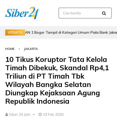
jar MAN 1 Bogor Tampil di Kategori Umum Piala Bank Jakarta
UPDATE
HOME
JAKARTA
10 Tikus Koruptor Tata Kelola
Timah Dibekuk, Skandal Rp4,1
Triliun di PT Timah Tbk
Wilayah Bangka Selatan
Diungkap Kejaksaan Agung
Republik Indonesia
-
Siber 24 Jam
19 Feb 2026