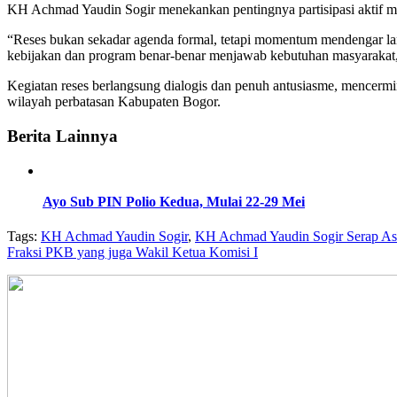
KH Achmad Yaudin Sogir menekankan pentingnya partisipasi aktif 
“Reses bukan sekadar agenda formal, tetapi momentum mendengar lan
kebijakan dan program benar-benar menjawab kebutuhan masyarakat
Kegiatan reses berlangsung dialogis dan penuh antusiasme, mencermi
wilayah perbatasan Kabupaten Bogor.
Berita Lainnya
Ayo Sub PIN Polio Kedua, Mulai 22-29 Mei
Tags:
KH Achmad Yaudin Sogir
,
KH Achmad Yaudin Sogir Serap Asp
Fraksi PKB yang juga Wakil Ketua Komisi I