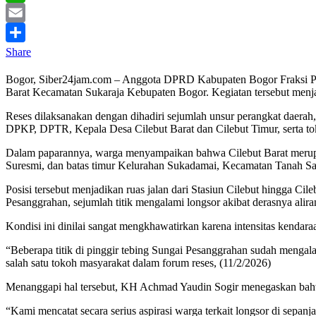
WhatsApp
Email
Share
Bogor, Siber24jam.com – Anggota DPRD Kabupaten Bogor Fraksi PK
Barat Kecamatan Sukaraja Kebupaten Bogor. Kegiatan tersebut menja
Reses dilaksanakan dengan dihadiri sejumlah unsur perangkat dae
DPKP, DPTR, Kepala Desa Cilebut Barat dan Cilebut Timur, serta to
Dalam paparannya, warga menyampaikan bahwa Cilebut Barat merupak
Suresmi, dan batas timur Kelurahan Sukadamai, Kecamatan Tanah Sa
Posisi tersebut menjadikan ruas jalan dari Stasiun Cilebut hingga C
Pesanggrahan, sejumlah titik mengalami longsor akibat derasnya alir
Kondisi ini dinilai sangat mengkhawatirkan karena intensitas kenda
“Beberapa titik di pinggir tebing Sungai Pesanggrahan sudah mengalami
salah satu tokoh masyarakat dalam forum reses, (11/2/2026)
Menanggapi hal tersebut, KH Achmad Yaudin Sogir menegaskan bahwa p
“Kami mencatat secara serius aspirasi warga terkait longsor di sepan