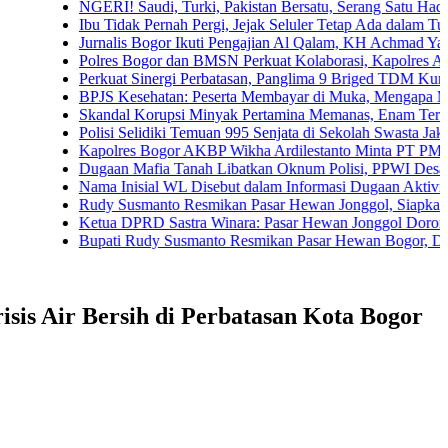
NGERI! Saudi, Turki, Pakistan Bersatu, Serang Satu Hadapi Tiga
Ibu Tidak Pernah Pergi, Jejak Seluler Tetap Ada dalam Tubuh Ana
Jurnalis Bogor Ikuti Pengajian Al Qalam, KH Achmad Yaudin Sogir
Polres Bogor dan BMSN Perkuat Kolaborasi, Kapolres Ajak Media 
Perkuat Sinergi Perbatasan, Panglima 9 Briged TDM Kunjungi Po
BPJS Kesehatan: Peserta Membayar di Muka, Mengapa Masih Dip
Skandal Korupsi Minyak Pertamina Memanas, Enam Tersangka Res
Polisi Selidiki Temuan 995 Senjata di Sekolah Swasta Jakarta Selat
Kapolres Bogor AKBP Wikha Ardilestanto Minta PT PMC Tunda K
Dugaan Mafia Tanah Libatkan Oknum Polisi, PPWI Desak Pengusu
Nama Inisial WL Disebut dalam Informasi Dugaan Aktivitas di Pan
Rudy Susmanto Resmikan Pasar Hewan Jonggol, Siapkan Bogor T
Ketua DPRD Sastra Winara: Pasar Hewan Jonggol Dorong Ekono
Bupati Rudy Susmanto Resmikan Pasar Hewan Bogor, Dilengkapi 
sis Air Bersih di Perbatasan Kota Bogor