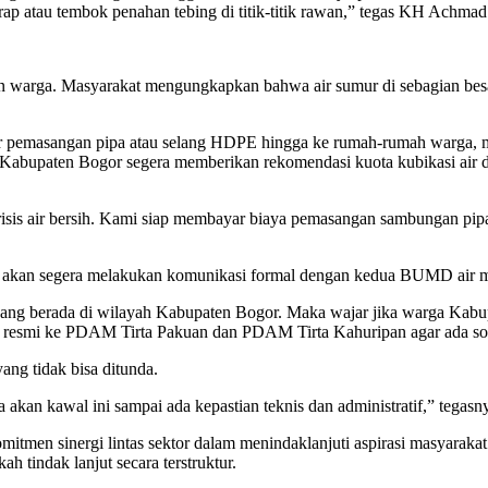
rap atau tembok penahan tebing di titik-titik rawan,” tegas KH Achmad
inan warga. Masyarakat mengungkapkan bahwa air sumur di sebagian bes
pemasangan pipa atau selang HDPE hingga ke rumah-rumah warga, me
Kabupaten Bogor segera memberikan rekomendasi kuota kubikasi air dari
isis air bersih. Kami siap membayar biaya pemasangan sambungan pipa
 akan segera melakukan komunikasi formal dengan kedua BUMD air m
g berada di wilayah Kabupaten Bogor. Maka wajar jika warga Kabup
 resmi ke PDAM Tirta Pakuan dan PDAM Tirta Kahuripan agar ada solus
ng tidak bisa ditunda.
 akan kawal ini sampai ada kepastian teknis dan administratif,” tegasn
itmen sinergi lintas sektor dalam menindaklanjuti aspirasi masyarakat. 
h tindak lanjut secara terstruktur.