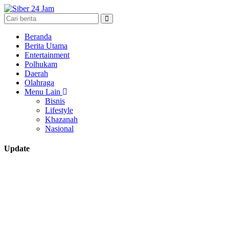
Beranda
Berita Utama
Entertainment
Polhukam
Daerah
Olahraga
Menu Lain
Bisnis
Lifestyle
Khazanah
Nasional
Update