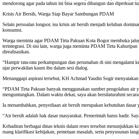
mendorong agar pada tahun ini bisa segera dibangun dan diperkuat tu
Krisis Air Bersih, Warga Siap Bayar Sambungan PDAM
Selain persoalan longsor, isu krisis air bersih menjadi keluhan dom
konsumsi.
Warga meminta agar PDAM Tirta Pakuan Kota Bogor membuka jalur 
terintegrasi. Di sisi lain, warga juga meminta PDAM Tirta Kahuripan 
direalisasikan.
“Hampir rata-rata perkampungan dan perumahan di sini mengalami kr
ujar perwakilan kaum ibu dalam sesi dialog.
Menanggapi aspirasi tersebut, KH Achmad Yaudin Sogir menyatakan
“PDAM Tirta Pakuan banyak menggunakan sumber pengolahan air yan
menguntungkan. Dalam waktu dekat, saya akan bersilaturahmi secara
Ia menambahkan, penyediaan air bersih merupakan kebutuhan dasar ya
“Air bersih adalah hak dasar masyarakat. Pemerintah harus hadir. Saya
Kehadiran berbagai dinas teknis dalam reses tersebut menunjukkan kom
ruang klarifikasi kebijakan, pemetaan masalah, serta penyusunan langka