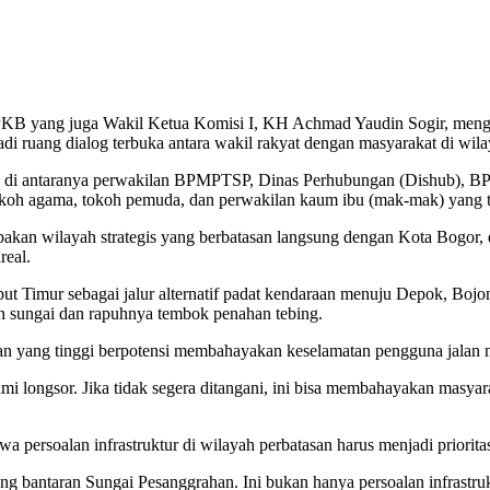
B yang juga Wakil Ketua Komisi I, KH Achmad Yaudin Sogir, mengge
di ruang dialog terbuka antara wakil rakyat dengan masyarakat di wi
rah, di antaranya perwakilan BPMPTSP, Dinas Perhubungan (Dishub),
koh agama, tokoh pemuda, dan perwakilan kaum ibu (mak-mak) yang tu
an wilayah strategis yang berbatasan langsung dengan Kota Bogor, d
real.
ilebut Timur sebagai jalur alternatif padat kendaraan menuju Depok, B
an sungai dan rapuhnya tembok penahan tebing.
raan yang tinggi berpotensi membahayakan keselamatan pengguna jalan 
 longsor. Jika tidak segera ditangani, ini bisa membahayakan masyarakat
ersoalan infrastruktur di wilayah perbatasan harus menjadi priorita
jang bantaran Sungai Pesanggrahan. Ini bukan hanya persoalan infrastr