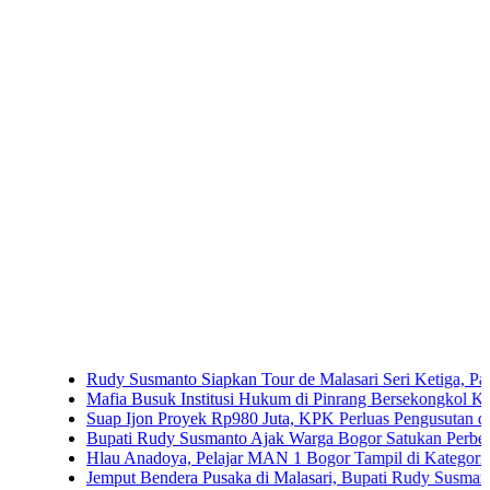
Rudy Susmanto Siapkan Tour de Malasari Seri Ketiga, Pariwisata M
Mafia Busuk Institusi Hukum di Pinrang Bersekongkol Kriminalisa
Suap Ijon Proyek Rp980 Juta, KPK Perluas Pengusutan di Bengku
Bupati Rudy Susmanto Ajak Warga Bogor Satukan Perbedaan
Hlau Anadoya, Pelajar MAN 1 Bogor Tampil di Kategori Umum Pia
Jemput Bendera Pusaka di Malasari, Bupati Rudy Susmanto Ajak W