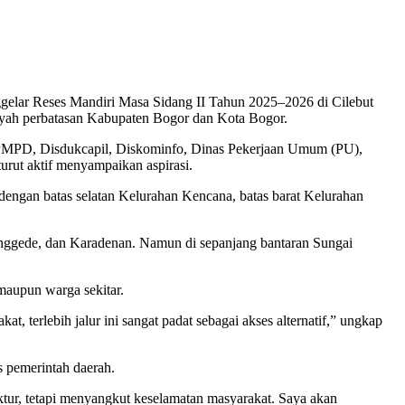
lar Reses Mandiri Masa Sidang II Tahun 2025–2026 di Cilebut
layah perbatasan Kabupaten Bogor dan Kota Bogor.
 BPMPD, Disdukcapil, Diskominfo, Dinas Pekerjaan Umum (PU),
rut aktif menyampaikan aspirasi.
engan batas selatan Kelurahan Kencana, batas barat Kelurahan
ojonggede, dan Karadenan. Namun di sepanjang bantaran Sungai
maupun warga sekitar.
, terlebih jalur ini sangat padat sebagai akses alternatif,” ungkap
s pemerintah daerah.
uktur, tetapi menyangkut keselamatan masyarakat. Saya akan