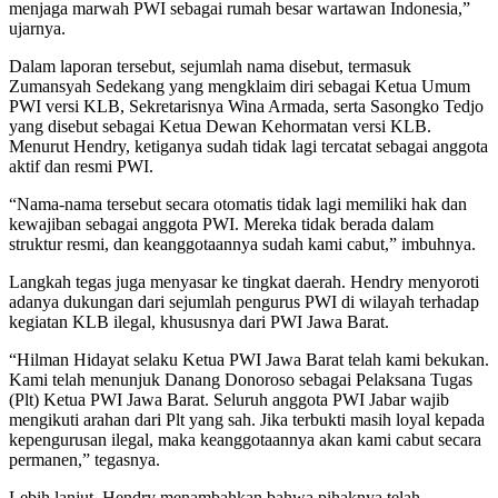
menjaga marwah PWI sebagai rumah besar wartawan Indonesia,”
ujarnya.
Dalam laporan tersebut, sejumlah nama disebut, termasuk
Zumansyah Sedekang yang mengklaim diri sebagai Ketua Umum
PWI versi KLB, Sekretarisnya Wina Armada, serta Sasongko Tedjo
yang disebut sebagai Ketua Dewan Kehormatan versi KLB.
Menurut Hendry, ketiganya sudah tidak lagi tercatat sebagai anggota
aktif dan resmi PWI.
“Nama-nama tersebut secara otomatis tidak lagi memiliki hak dan
kewajiban sebagai anggota PWI. Mereka tidak berada dalam
struktur resmi, dan keanggotaannya sudah kami cabut,” imbuhnya.
Langkah tegas juga menyasar ke tingkat daerah. Hendry menyoroti
adanya dukungan dari sejumlah pengurus PWI di wilayah terhadap
kegiatan KLB ilegal, khususnya dari PWI Jawa Barat.
“Hilman Hidayat selaku Ketua PWI Jawa Barat telah kami bekukan.
Kami telah menunjuk Danang Donoroso sebagai Pelaksana Tugas
(Plt) Ketua PWI Jawa Barat. Seluruh anggota PWI Jabar wajib
mengikuti arahan dari Plt yang sah. Jika terbukti masih loyal kepada
kepengurusan ilegal, maka keanggotaannya akan kami cabut secara
permanen,” tegasnya.
Lebih lanjut, Hendry menambahkan bahwa pihaknya telah