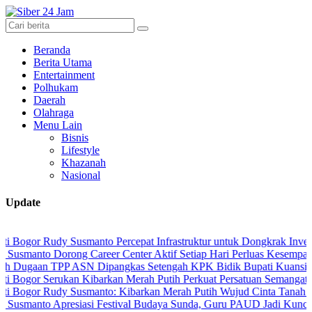
Beranda
Berita Utama
Entertainment
Polhukam
Daerah
Olahraga
Menu Lain
Bisnis
Lifestyle
Khazanah
Nasional
Update
Rudy Susmanto Percepat Infrastruktur untuk Dongkrak Investasi
 Dorong Career Center Aktif Setiap Hari Perluas Kesempatan Kerja
 TPP ASN Dipangkas Setengah KPK Bidik Bupati Kuansing
 Serukan Kibarkan Merah Putih Perkuat Persatuan Semangat Kemerde
Rudy Susmanto: Kibarkan Merah Putih Wujud Cinta Tanah Air
 Apresiasi Festival Budaya Sunda, Guru PAUD Jadi Kunci Pendidika