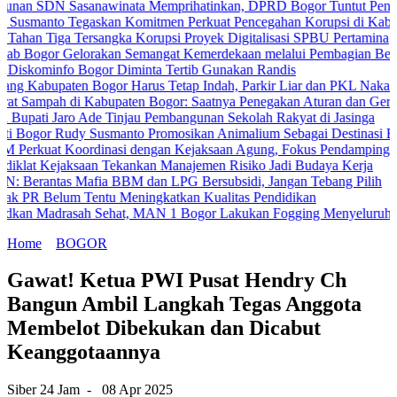
 Sasanawinata Memprihatinkan, DPRD Bogor Tuntut Penanganan Pe
o Tegaskan Komitmen Perkuat Pencegahan Korupsi di Kabupaten Bo
a Tersangka Korupsi Proyek Digitalisasi SPBU Pertamina
 Gelorakan Semangat Kemerdekaan melalui Pembagian Bendera Mera
fo Bogor Diminta Tertib Gunakan Randis
aten Bogor Harus Tetap Indah, Parkir Liar dan PKL Nakal Wajib Dit
ah di Kabupaten Bogor: Saatnya Penegakan Aturan dan Gerakan Bers
Jaro Ade Tinjau Pembangunan Sekolah Rakyat di Jasinga
Rudy Susmanto Promosikan Animalium Sebagai Destinasi Edukasi
 Koordinasi dengan Kejaksaan Agung, Fokus Pendampingan Hukum P
jaksaan Tekankan Manajemen Risiko Jadi Budaya Kerja
as Mafia BBM dan LPG Bersubsidi, Jangan Tebang Pilih
lum Tentu Meningkatkan Kualitas Pendidikan
rasah Sehat, MAN 1 Bogor Lakukan Fogging Menyeluruh
Home
BOGOR
Gawat! Ketua PWI Pusat Hendry Ch
Bangun Ambil Langkah Tegas Anggota
Membelot Dibekukan dan Dicabut
Keanggotaannya
Siber 24 Jam
-
08 Apr 2025