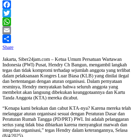
Facebook
Twitter
WhatsApp
Email
Share
Jakarta, Siber24jam.com – Ketua Umum Persatuan Wartawan
Indonesia (PWI) Pusat, Hendry Ch Bangun, mengambil langkah
tegas dan tidak kompromi terhadap sejumlah anggota yang terlibat
dalam pelaksanaan Kongres Luar Biasa (KLB) yang dinilai ilegal
dan bertentangan dengan aturan organisasi. Dalam pernyataan
resminya, Hendry menyatakan bahwa seluruh anggota yang
membelot akan langsung dibekukan keanggotaannya dan Kartu
Tanda Anggota (KTA) mereka dicabut.
“Kenapa kami bekukan dan cabut KTA-nya? Karena mereka telah
melanggar aturan organisasi sesuai dengan Peraturan Dasar dan
Peraturan Rumah Tangga (PD/PRT) PWI. Ini adalah pelanggaran
serius yang tidak bisa dibiarkan karena menyangkut marwah dan
integritas organisasi,” tegas Hendry dalam keterangannya, Selasa
(8/4/2025).