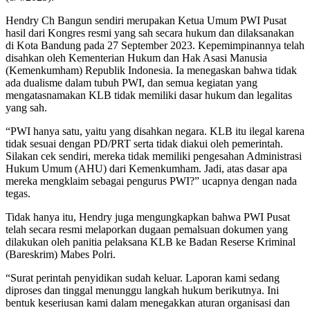
Hendry Ch Bangun sendiri merupakan Ketua Umum PWI Pusat
hasil dari Kongres resmi yang sah secara hukum dan dilaksanakan
di Kota Bandung pada 27 September 2023. Kepemimpinannya telah
disahkan oleh Kementerian Hukum dan Hak Asasi Manusia
(Kemenkumham) Republik Indonesia. Ia menegaskan bahwa tidak
ada dualisme dalam tubuh PWI, dan semua kegiatan yang
mengatasnamakan KLB tidak memiliki dasar hukum dan legalitas
yang sah.
“PWI hanya satu, yaitu yang disahkan negara. KLB itu ilegal karena
tidak sesuai dengan PD/PRT serta tidak diakui oleh pemerintah.
Silakan cek sendiri, mereka tidak memiliki pengesahan Administrasi
Hukum Umum (AHU) dari Kemenkumham. Jadi, atas dasar apa
mereka mengklaim sebagai pengurus PWI?” ucapnya dengan nada
tegas.
Tidak hanya itu, Hendry juga mengungkapkan bahwa PWI Pusat
telah secara resmi melaporkan dugaan pemalsuan dokumen yang
dilakukan oleh panitia pelaksana KLB ke Badan Reserse Kriminal
(Bareskrim) Mabes Polri.
“Surat perintah penyidikan sudah keluar. Laporan kami sedang
diproses dan tinggal menunggu langkah hukum berikutnya. Ini
bentuk keseriusan kami dalam menegakkan aturan organisasi dan