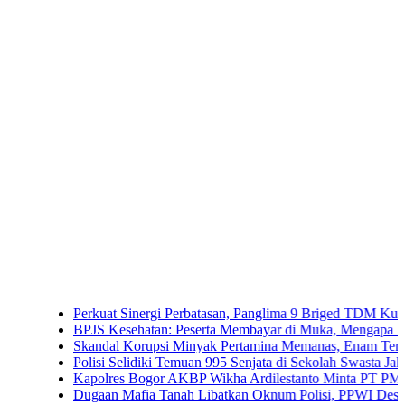
Perkuat Sinergi Perbatasan, Panglima 9 Briged TDM Kunjungi P
BPJS Kesehatan: Peserta Membayar di Muka, Mengapa Masih Dip
Skandal Korupsi Minyak Pertamina Memanas, Enam Tersangka Res
Polisi Selidiki Temuan 995 Senjata di Sekolah Swasta Jakarta Sela
Kapolres Bogor AKBP Wikha Ardilestanto Minta PT PMC Tunda K
Dugaan Mafia Tanah Libatkan Oknum Polisi, PPWI Desak Pengus