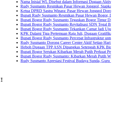
Nama Inisial WL Disebut dalam Informasi Dugaan Aktivitas di Pa
Rudy Susmanto Resmikan Pasar Hewan Jonggol, Siapkan Bogor T
Ketua DPRD Sastra Winara: Pasar Hewan Jonggol Dorong Ekono
Bupati Rudy Susmanto Resmikan Pasar Hewan Bogor, Dilengkapi 
Bupati Bogor Rudy Susmanto Tegaskan Bogor Timur Disiapkan J
Bupati Bogor Rudy Susmanto Revitalisasi SDN Tegal Benteng, S
Bupati Bogor Rudy Susmanto Tekankan Camat Jadi Ujung Tomba
KPK Dalami Tiga Pertemuan Raja Juli, Dugaan Gratifikasi Kuans
Bupati Bogor Rudy Susmanto Percepat Infrastruktur untuk Dongkra
Rudy Susmanto Dorong Career Center Aktif Setiap Hari Perluas 
Heboh Dugaan TPP ASN Dipangkas Setengah KPK Bidik Bupati
Bupati Bogor Serukan Kibarkan Merah Putih Perkuat Persatuan
Bupati Bogor Rudy Susmanto: Kibarkan Merah Putih Wujud Cinta
Rudy Susmanto Apresiasi Festival Budaya Sunda, Guru PAUD Jad
!!