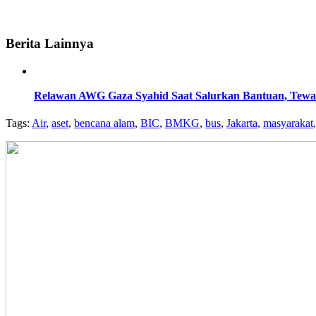
Berita Lainnya
Relawan AWG Gaza Syahid Saat Salurkan Bantuan, Tewas 
Tags:
Air
,
aset
,
bencana alam
,
BIC
,
BMKG
,
bus
,
Jakarta
,
masyarakat