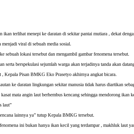
n ikan terlihat menepi ke daratan di sekitar pantai mutiara , dekat de
menjadi viral di sebuah media sosial.
 ke sebuah lokasi tersebut dan mengambil gambar fenomena tersebut.
han serta berspekulasi sejumlah warga akan terjadinya tanda akan data
ut , Kepala Pisan BMKG Eko Prasetyo akhirnya angkat bicara.
utan ke daratan lingkungan sekitar manusia tidak harus diartikan seb
 kasat mata angin laut berhembus kencang sehingga mendorong ikan keci
s laut”
bencana lainnya ya” tutup Kepala BMKG tersebut.
enomena ini bukan hanya ikan kecil yang terdampar , makhluk laut ya