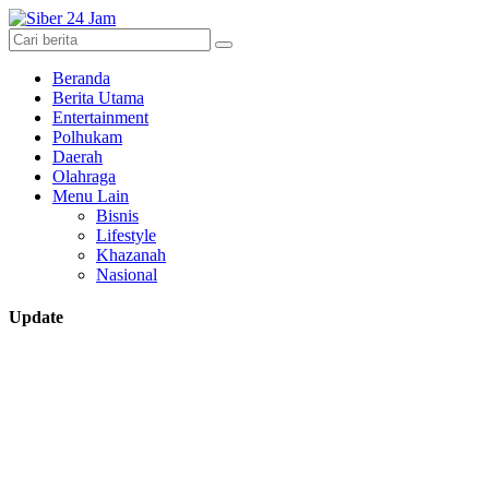
Beranda
Berita Utama
Entertainment
Polhukam
Daerah
Olahraga
Menu Lain
Bisnis
Lifestyle
Khazanah
Nasional
Update