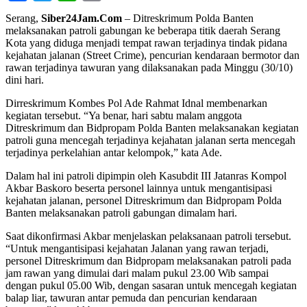
Serang,
Siber24Jam.Com
– Ditreskrimum Polda Banten
melaksanakan patroli gabungan ke beberapa titik daerah Serang
Kota yang diduga menjadi tempat rawan terjadinya tindak pidana
kejahatan jalanan (Street Crime), pencurian kendaraan bermotor dan
rawan terjadinya tawuran yang dilaksanakan pada Minggu (30/10)
dini hari.
Dirreskrimum Kombes Pol Ade Rahmat Idnal membenarkan
kegiatan tersebut. “Ya benar, hari sabtu malam anggota
Ditreskrimum dan Bidpropam Polda Banten melaksanakan kegiatan
patroli guna mencegah terjadinya kejahatan jalanan serta mencegah
terjadinya perkelahian antar kelompok,” kata Ade.
Dalam hal ini patroli dipimpin oleh Kasubdit III Jatanras Kompol
Akbar Baskoro beserta personel lainnya untuk mengantisipasi
kejahatan jalanan, personel Ditreskrimum dan Bidpropam Polda
Banten melaksanakan patroli gabungan dimalam hari.
Saat dikonfirmasi Akbar menjelaskan pelaksanaan patroli tersebut.
“Untuk mengantisipasi kejahatan Jalanan yang rawan terjadi,
personel Ditreskrimum dan Bidpropam melaksanakan patroli pada
jam rawan yang dimulai dari malam pukul 23.00 Wib sampai
dengan pukul 05.00 Wib, dengan sasaran untuk mencegah kegiatan
balap liar, tawuran antar pemuda dan pencurian kendaraan