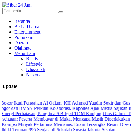
Beranda
Berita Utama
Entertainment
Polhukam
Daerah
Olahraga
Menu Lain
Bisnis
Lifestyle
Khazanah
Nasional
Update
i Pengajian Al Qalam, KH Achmad Yaudin Sogir dan Gus Sholeh Beri P
MSN Perkuat Kolaborasi, Kapolres Ajak Media Sajikan Informasi Aku
rbatasan, Panglima 9 Briged TDM Kunjungi Pos Gabma Temajuk dan S
eserta Membayar di Muka, Mengapa Masih Diperlakukan Berbeda?
nyak Pertamina Memanas, Enam Tersangka Resmi Diseret ke Meja Hi
uan 995 Senjata di Sekolah Swasta Jakarta Selatan