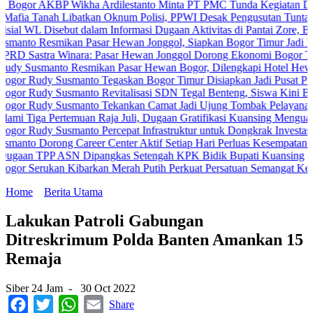
BP Wikha Ardilestanto Minta PT PMC Tunda Kegiatan Demi Cegah Be
 Libatkan Oknum Polisi, PPWI Desak Pengusutan Tuntas Kasus Kelu
sebut dalam Informasi Dugaan Aktivitas di Pantai Zore, Bea Cukai D
mikan Pasar Hewan Jonggol, Siapkan Bogor Timur Jadi Pusat Pertu
 Winara: Pasar Hewan Jonggol Dorong Ekonomi Bogor Timur
to Resmikan Pasar Hewan Bogor, Dilengkapi Hotel Hewan dan Fasil
Susmanto Tegaskan Bogor Timur Disiapkan Jadi Pusat Pertumbuhan 
Susmanto Revitalisasi SDN Tegal Benteng, Siswa Kini Belajar Lebi
 Susmanto Tekankan Camat Jadi Ujung Tombak Pelayanan Masyaraka
rtemuan Raja Juli, Dugaan Gratifikasi Kuansing Menguat
usmanto Percepat Infrastruktur untuk Dongkrak Investasi
ng Career Center Aktif Setiap Hari Perluas Kesempatan Kerja
ASN Dipangkas Setengah KPK Bidik Bupati Kuansing
an Kibarkan Merah Putih Perkuat Persatuan Semangat Kemerdekaan 
Home
Berita Utama
Lakukan Patroli Gabungan
Ditreskrimum Polda Banten Amankan 15
Remaja
Siber 24 Jam
-
30 Oct 2022
Facebook
Twitter
WhatsApp
Email
Share