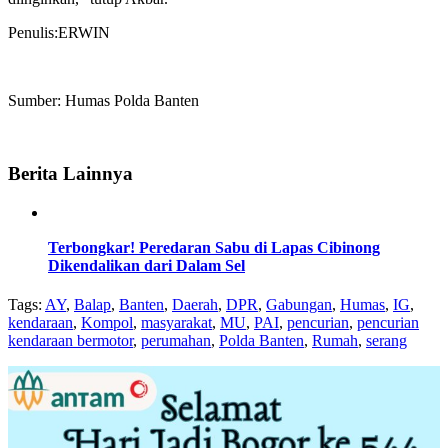
Penulis:ERWIN
Sumber: Humas Polda Banten
Berita Lainnya
Terbongkar! Peredaran Sabu di Lapas Cibinong
Dikendalikan dari Dalam Sel
Tags:
AY
,
Balap
,
Banten
,
Daerah
,
DPR
,
Gabungan
,
Humas
,
IG
,
kendaraan
,
Kompol
,
masyarakat
,
MU
,
PAI
,
pencurian
,
pencurian
kendaraan bermotor
,
perumahan
,
Polda Banten
,
Rumah
,
serang