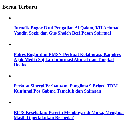
Berita Terbaru
Jurnalis Bogor Ikuti Pengajian Al Qalam, KH Achmad
Yaudin Sogir dan Gus Sholeh Beri Pesan Spiritual
Polres Bogor dan BMSN Perkuat Kolaborasi, Kapolres
Ajak Media Sajikan Informasi Akurat dan Tangkal
Hoaks
Perkuat Sinergi Perbatasan, Panglima 9 Briged TDM
Kunjungi Pos Gabma Temajuk dan Sajingan
BPJS Kesehatan: Peserta Membayar di Muka, Mengapa
Masih Diperlakukan Berbeda?