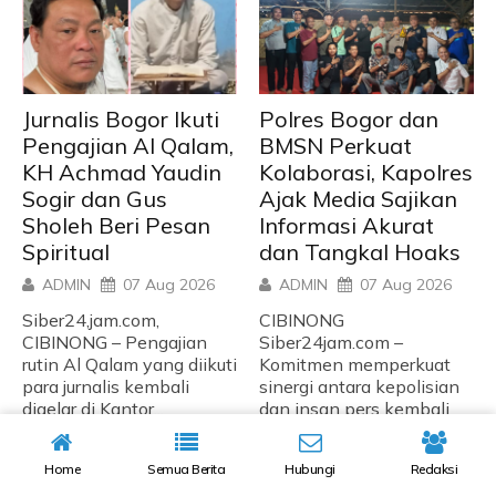
Jurnalis Bogor Ikuti
Polres Bogor dan
Pengajian Al Qalam,
BMSN Perkuat
KH Achmad Yaudin
Kolaborasi, Kapolres
Sogir dan Gus
Ajak Media Sajikan
Sholeh Beri Pesan
Informasi Akurat
Spiritual
dan Tangkal Hoaks
ADMIN
07 Aug 2026
ADMIN
07 Aug 2026
Siber24,jam.com,
CIBINONG
CIBINONG – Pengajian
Siber24jam.com –
rutin Al Qalam yang diikuti
Komitmen memperkuat
para jurnalis kembali
sinergi antara kepolisian
digelar di Kantor...
dan insan pers kembali
ditegaskan dalam
kegiatan...
READ MORE
Home
Semua Berita
Hubungi
Redaksi