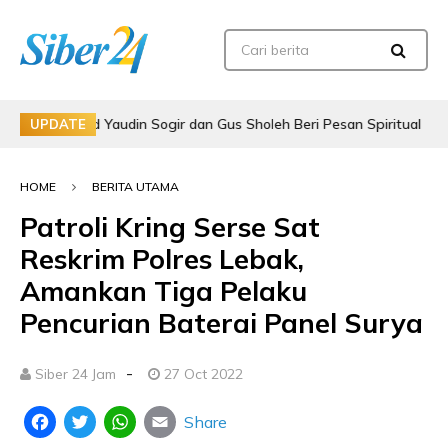
Achmad Yaudin Sogir dan Gus Sholeh Beri Pesan Spiritual
Po
UPDATE
HOME
BERITA UTAMA
Patroli Kring Serse Sat
Reskrim Polres Lebak,
Amankan Tiga Pelaku
Pencurian Baterai Panel Surya
-
Siber 24 Jam
27 Oct 2022
Share
Facebook
Twitter
WhatsApp
Email