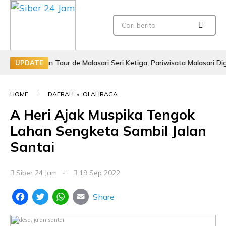
pkan Tour de Malasari Seri Ketiga, Pariwisata Malasari Digenjot
UPDATE
HOME
DAERAH
•
OLAHRAGA
A Heri Ajak Muspika Tengok
Lahan Sengketa Sambil Jalan
Santai
-
Siber 24 Jam
19 Sep 2022
Share
Facebook
Twitter
WhatsApp
Email