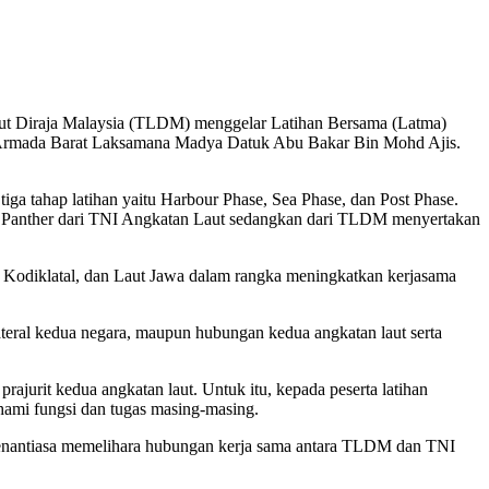
ut Diraja Malaysia (TLDM) menggelar Latihan Bersama (Latma)
a Armada Barat Laksamana Madya Datuk Abu Bakar Bin Mohd Ajis.
iga tahap latihan yaitu Harbour Phase, Sea Phase, dan Post Phase.
ter Panther dari TNI Angkatan Laut sedangkan dari TLDM menyertakan
Kodiklatal, dan Laut Jawa dalam rangka meningkatkan kerjasama
eral kedua negara, maupun hubungan kedua angkatan laut serta
jurit kedua angkatan laut. Untuk itu, kepada peserta latihan
hami fungsi dan tugas masing-masing.
senantiasa memelihara hubungan kerja sama antara TLDM dan TNI