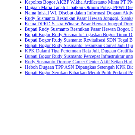
Kapolres Bogor AKBP Wikha Ardilestanto Minta PT PMC Tunda K
Dugaan Mafia Tanah Libatkan Oknum Polisi, PPWI Desak Pengus
Nama Inisial WL Disebut dalam Informasi Dugaan Aktivitas di Pa
Rudy Susmanto Resmikan Pasar Hewan Jonggol, Siapkan Bogor T
Ketua DPRD Sastra Winara: Pasar Hewan Jonggol Dorong Ekono
Bupati Rudy Susmanto Resmikan Pasar Hewan Bogor, Dilengkapi 
Bupati Bogor Rudy Susmanto Tegaskan Bogor Timur Disiapkan J
Bupati Bogor Rudy Susmanto Revitalisasi SDN Tegal Benteng, S
Bupati Bogor Rudy Susmanto Tekankan Camat Jadi Ujung Tomba
KPK Dalami Tiga Pertemuan Raja Juli, Dugaan Gratifikasi Kuans
Bupati Bogor Rudy Susmanto Percepat Infrastruktur untuk Dongkra
Rudy Susmanto Dorong Career Center Aktif Setiap Hari Perluas 
Heboh Dugaan TPP ASN Dipangkas Setengah KPK Bidik Bupati
Bupati Bogor Serukan Kibarkan Merah Putih Perkuat Persatuan