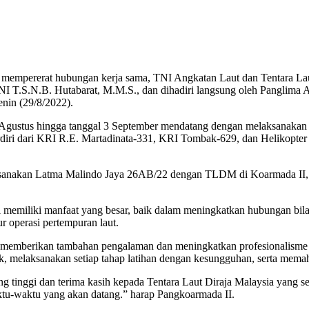
 mempererat hubungan kerja sama, TNI Angkatan Laut dan Tentara La
I T.S.N.B. Hutabarat, M.M.S., dan dihadiri langsung oleh Panglim
enin (29/8/2022).
9 Agustus hingga tanggal 3 September mendatang dengan melaksanakan t
terdiri dari KRI R.E. Martadinata-331, KRI Tombak-629, dan Helikop
aksanakan Latma Malindo Jaya 26AB/22 dengan TLDM di Koarmada II, 
memiliki manfaat yang besar, baik dalam meningkatkan hubungan bilat
r operasi pertempuran laut.
 memberikan tambahan pengalaman dan meningkatkan profesionalisme pra
k, melaksanakan setiap tahap latihan dengan kesungguhan, serta mema
tinggi dan terima kasih kepada Tentara Laut Diraja Malaysia yang 
ktu-waktu yang akan datang.” harap Pangkoarmada II.