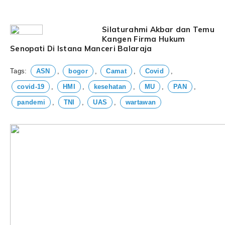
Silaturahmi Akbar dan Temu
Kangen Firma Hukum
Senopati Di Istana Manceri Balaraja
Tags:
ASN
,
bogor
,
Camat
,
Covid
,
covid-19
,
HMI
,
kesehatan
,
MU
,
PAN
,
pandemi
,
TNI
,
UAS
,
wartawan