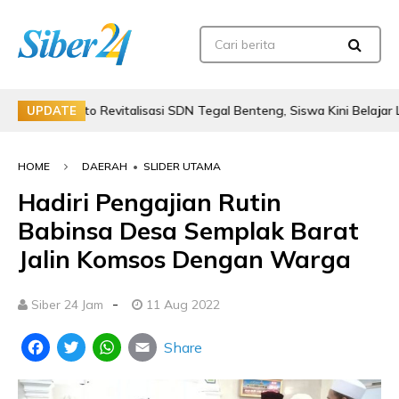
anto Revitalisasi SDN Tegal Benteng, Siswa Kini Belajar Lebih Am
UPDATE
HOME
DAERAH
•
SLIDER UTAMA
Hadiri Pengajian Rutin
Babinsa Desa Semplak Barat
Jalin Komsos Dengan Warga
-
Siber 24 Jam
11 Aug 2022
Share
Facebook
Twitter
WhatsApp
Email