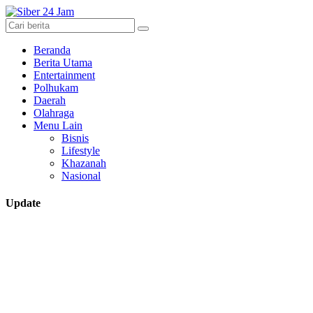
Beranda
Berita Utama
Entertainment
Polhukam
Daerah
Olahraga
Menu Lain
Bisnis
Lifestyle
Khazanah
Nasional
Update