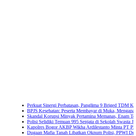
Perkuat Sinergi Perbatasan, Panglima 9 Briged TDM Kunjungi 
BPJS Kesehatan: Peserta Membayar di Muka, Mengapa Masih Di
Skandal Korupsi Minyak Pertamina Memanas, Enam Tersangka Re
Polisi Selidiki Temuan 995 Senjata di Sekolah Swasta Jakarta Sel
Kapolres Bogor AKBP Wikha Ardilestanto Minta PT PMC Tunda
Dugaan Mafia Tanah Libatkan Oknum Polisi, PPWI Desak Pengu