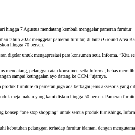
ari hingga 7 Agustus mendatang kembali menggelar pameran furnitur
ahan tahun 2022 menggelar pameran furnitur, di lantai Ground Area B
skon hingga 70 persen.
 digelar untuk mengapresiasi para konsumen setia Informa. “Kita sela
 mendatang, pelanggan atau konsumen setia Informa, bebas memilih pr
 jangan sampai ketinggalan ayo datang ke CCM,”ujarnya.
roduk furniture di pameran juga ada berbagai jenis aksesoris yang di
a produk meja makan yang kami diskon hingga 50 persen. Pameran furnit
 konsep “one stop shopping” untuk semua produk furnishings, Informa
hi kebutuhan pelanggan terhadap furnitur idaman, dengan mengutamak