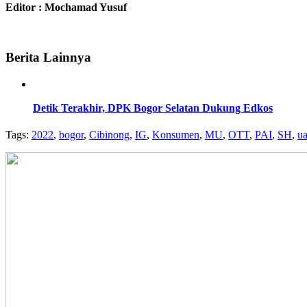
Editor : Mochamad Yusuf
Berita Lainnya
Detik Terakhir, DPK Bogor Selatan Dukung Edkos
Tags:
2022
,
bogor
,
Cibinong
,
IG
,
Konsumen
,
MU
,
OTT
,
PAI
,
SH
,
u