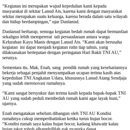
“Kegiatan ini merupakan wujud kepedulian kami kepada
masyarakat di sekitar Lanud Ats, karena kami dengan masyarakat
sekitar merupakan suatu keluarga, karena berada dalam satu wilayah
dan hidup berdampingan,” ujar Danlanud.
Danlanud berharap, semoga kegiatan bedah rumah dapat bermanfaat
sekaligus lebih mempererat tali persaudaraan antara warga
Kelurahan Kayu Manis dengan Lanud Ats. “Kami akan berusaha
kegiatan ini dapat menjadi kegiatan rutin tiap tahun, yang
dilaksanakan bertepatan dengan peringatan Hari Bakti TNI AU,”
serunya.
Sementara itu, Mak, Enah, sang pemilik rumah yang kesehariannya
bekerja sebagai penjahit menyampaikan ucapan terima kasih atas
kepedulian TNI Angkatan Udara, khususnya Lanud Atang Sendjaja
yang sudah merenovasi rumahnya.
“Kami sangat bersyukur dan terima kasih kepada bapak-bapak TNI
AU yang sudah peduli membedah rumah kami agar layak huni,”
ujarnya.
Enah mengatakan sebelum dibangun oleh TNI AU Kondisi
rumahnya cukup memperihatinkan ketika turun hujan bocor.
“Kondisi rumah saya kalau hujan bocor, kadang khawatir kalau
hujan takut roboh alhamdullilah gak nyangka dapat