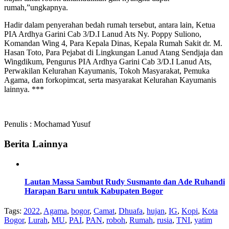
rumah,”ungkapnya.
Hadir dalam penyerahan bedah rumah tersebut, antara lain, Ketua
PIA Ardhya Garini Cab 3/D.I Lanud Ats Ny. Poppy Suliono,
Komandan Wing 4, Para Kepala Dinas, Kepala Rumah Sakit dr. M.
Hasan Toto, Para Pejabat di Lingkungan Lanud Atang Sendjaja dan
Wingdikum, Pengurus PIA Ardhya Garini Cab 3/D.I Lanud Ats,
Perwakilan Kelurahan Kayumanis, Tokoh Masyarakat, Pemuka
Agama, dan forkopimcat, serta masyarakat Kelurahan Kayumanis
lainnya. ***
Penulis : Mochamad Yusuf
Berita Lainnya
Lautan Massa Sambut Rudy Susmanto dan Ade Ruhandi
Harapan Baru untuk Kabupaten Bogor
Tags:
2022
,
Agama
,
bogor
,
Camat
,
Dhuafa
,
hujan
,
IG
,
Kopi
,
Kota
Bogor
,
Lurah
,
MU
,
PAI
,
PAN
,
roboh
,
Rumah
,
rusia
,
TNI
,
yatim