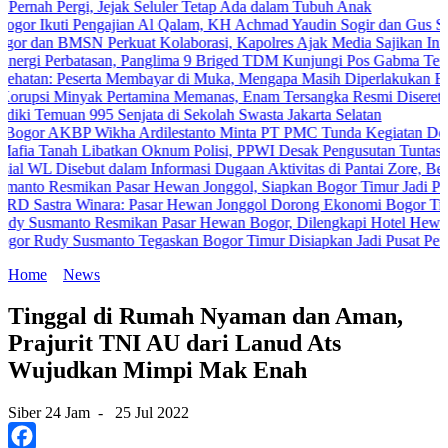
ergi, Jejak Seluler Tetap Ada dalam Tubuh Anak
ti Pengajian Al Qalam, KH Achmad Yaudin Sogir dan Gus Sholeh Beri P
MSN Perkuat Kolaborasi, Kapolres Ajak Media Sajikan Informasi Aku
rbatasan, Panglima 9 Briged TDM Kunjungi Pos Gabma Temajuk dan S
eserta Membayar di Muka, Mengapa Masih Diperlakukan Berbeda?
inyak Pertamina Memanas, Enam Tersangka Resmi Diseret ke Meja Hi
uan 995 Senjata di Sekolah Swasta Jakarta Selatan
BP Wikha Ardilestanto Minta PT PMC Tunda Kegiatan Demi Cegah B
h Libatkan Oknum Polisi, PPWI Desak Pengusutan Tuntas Kasus Kel
sebut dalam Informasi Dugaan Aktivitas di Pantai Zore, Bea Cukai D
mikan Pasar Hewan Jonggol, Siapkan Bogor Timur Jadi Pusat Pertu
 Winara: Pasar Hewan Jonggol Dorong Ekonomi Bogor Timur
nto Resmikan Pasar Hewan Bogor, Dilengkapi Hotel Hewan dan Fasil
 Susmanto Tegaskan Bogor Timur Disiapkan Jadi Pusat Pertumbuhan
Home
News
Tinggal di Rumah Nyaman dan Aman,
Prajurit TNI AU dari Lanud Ats
Wujudkan Mimpi Mak Enah
Siber 24 Jam
-
25 Jul 2022