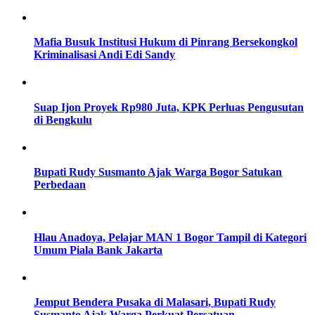
Mafia Busuk Institusi Hukum di Pinrang Bersekongkol
Kriminalisasi Andi Edi Sandy
Suap Ijon Proyek Rp980 Juta, KPK Perluas Pengusutan
di Bengkulu
Bupati Rudy Susmanto Ajak Warga Bogor Satukan
Perbedaan
Hlau Anadoya, Pelajar MAN 1 Bogor Tampil di Kategori
Umum Piala Bank Jakarta
Jemput Bendera Pusaka di Malasari, Bupati Rudy
Susmanto Ajak Warga Perkuat Persatuan