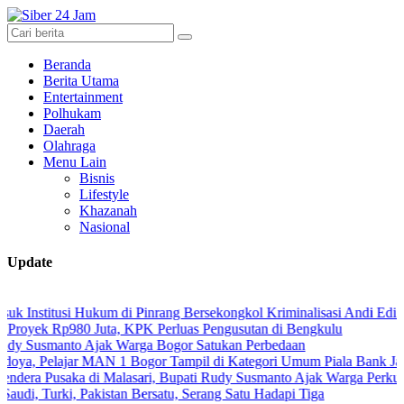
Beranda
Berita Utama
Entertainment
Polhukam
Daerah
Olahraga
Menu Lain
Bisnis
Lifestyle
Khazanah
Nasional
Update
usi Hukum di Pinrang Bersekongkol Kriminalisasi Andi Edi Sandy
p980 Juta, KPK Perluas Pengusutan di Bengkulu
nto Ajak Warga Bogor Satukan Perbedaan
ajar MAN 1 Bogor Tampil di Kategori Umum Piala Bank Jakarta
aka di Malasari, Bupati Rudy Susmanto Ajak Warga Perkuat Persatua
i, Pakistan Bersatu, Serang Satu Hadapi Tiga