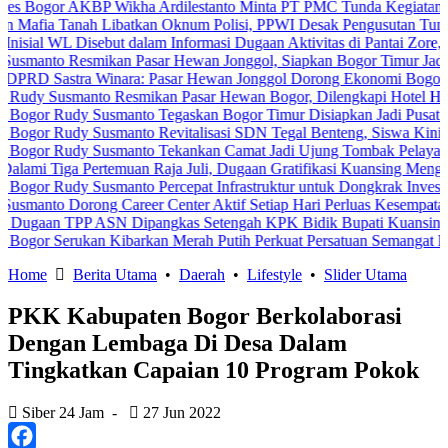
r AKBP Wikha Ardilestanto Minta PT PMC Tunda Kegiatan Demi Cega
Tanah Libatkan Oknum Polisi, PPWI Desak Pengusutan Tuntas Kasus
L Disebut dalam Informasi Dugaan Aktivitas di Pantai Zore, Bea Cuk
 Resmikan Pasar Hewan Jonggol, Siapkan Bogor Timur Jadi Pusat P
stra Winara: Pasar Hewan Jonggol Dorong Ekonomi Bogor Timur
smanto Resmikan Pasar Hewan Bogor, Dilengkapi Hotel Hewan dan F
Rudy Susmanto Tegaskan Bogor Timur Disiapkan Jadi Pusat Pertumb
udy Susmanto Revitalisasi SDN Tegal Benteng, Siswa Kini Belajar
Rudy Susmanto Tekankan Camat Jadi Ujung Tombak Pelayanan Masya
a Pertemuan Raja Juli, Dugaan Gratifikasi Kuansing Menguat
udy Susmanto Percepat Infrastruktur untuk Dongkrak Investasi
Dorong Career Center Aktif Setiap Hari Perluas Kesempatan Kerja
TPP ASN Dipangkas Setengah KPK Bidik Bupati Kuansing
Serukan Kibarkan Merah Putih Perkuat Persatuan Semangat Kemerdek
Home
Berita Utama
•
Daerah
•
Lifestyle
•
Slider Utama
PKK Kabupaten Bogor Berkolaborasi
Dengan Lembaga Di Desa Dalam
Tingkatkan Capaian 10 Program Pokok
Siber 24 Jam
-
27 Jun 2022