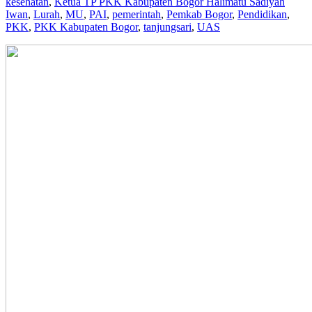
kesehatan
,
Ketua TP PKK Kabupaten Bogor Halimatu Sadiyah
Iwan
,
Lurah
,
MU
,
PAI
,
pemerintah
,
Pemkab Bogor
,
Pendidikan
,
PKK
,
PKK Kabupaten Bogor
,
tanjungsari
,
UAS