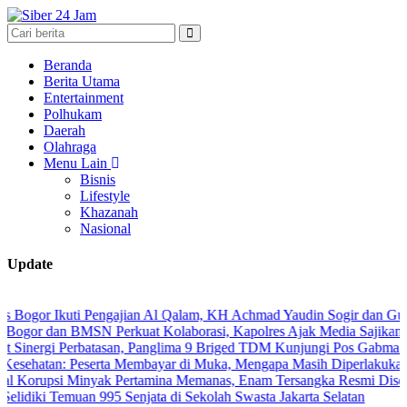
Beranda
Berita Utama
Entertainment
Polhukam
Daerah
Olahraga
Menu Lain
Bisnis
Lifestyle
Khazanah
Nasional
Update
 Ikuti Pengajian Al Qalam, KH Achmad Yaudin Sogir dan Gus Sholeh Be
an BMSN Perkuat Kolaborasi, Kapolres Ajak Media Sajikan Informasi
i Perbatasan, Panglima 9 Briged TDM Kunjungi Pos Gabma Temajuk d
n: Peserta Membayar di Muka, Mengapa Masih Diperlakukan Berbeda
i Minyak Pertamina Memanas, Enam Tersangka Resmi Diseret ke Mej
 Temuan 995 Senjata di Sekolah Swasta Jakarta Selatan