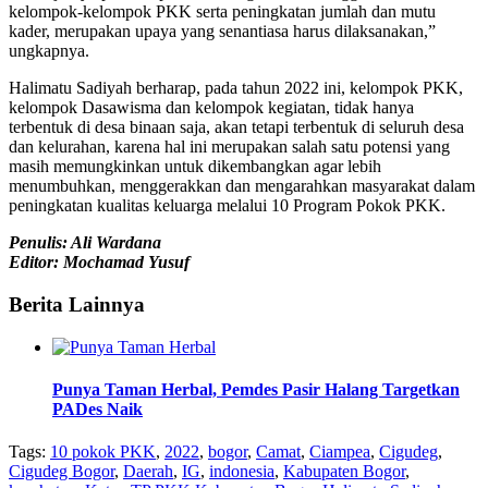
kelompok-kelompok PKK serta peningkatan jumlah dan mutu
kader, merupakan upaya yang senantiasa harus dilaksanakan,”
ungkapnya.
Halimatu Sadiyah berharap, pada tahun 2022 ini, kelompok PKK,
kelompok Dasawisma dan kelompok kegiatan, tidak hanya
terbentuk di desa binaan saja, akan tetapi terbentuk di seluruh desa
dan kelurahan, karena hal ini merupakan salah satu potensi yang
masih memungkinkan untuk dikembangkan agar lebih
menumbuhkan, menggerakkan dan mengarahkan masyarakat dalam
peningkatan kualitas keluarga melalui 10 Program Pokok PKK.
Penulis: Ali Wardana
Editor: Mochamad Yusuf
Berita Lainnya
Punya Taman Herbal, Pemdes Pasir Halang Targetkan
PADes Naik
Tags:
10 pokok PKK
,
2022
,
bogor
,
Camat
,
Ciampea
,
Cigudeg
,
Cigudeg Bogor
,
Daerah
,
IG
,
indonesia
,
Kabupaten Bogor
,