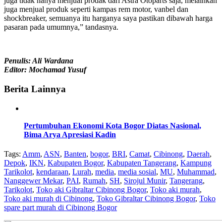
juga tidak hanya menjual prodak dari Astra Otoparts saja, melainkan
juga menjual produk seperti kampas rem motor, vanbel dan
shockbreaker, semuanya itu harganya saya pastikan dibawah harga
pasaran pada umumnya,” tandasnya.
Penulis: Ali Wardana
Editor: Mochamad Yusuf
Berita Lainnya
Pertumbuhan Ekonomi Kota Bogor Diatas Nasional,
Bima Arya Apresiasi Kadin
Tags:
Amm
,
ASN
,
Banten
,
bogor
,
BRI
,
Camat
,
Cibinong
,
Daerah
,
Depok
,
IKN
,
Kabupaten Bogor
,
Kabupaten Tangerang
,
Kampung
Tarikolot
,
kendaraan
,
Lurah
,
media
,
media sosial
,
MU
,
Muhammad
,
Nanggewer Mekar
,
PAI
,
Rumah
,
SH
,
Sirojul Munir
,
Tangerang
,
Tarikolot
,
Toko aki Gibraltar Cibinong Bogor
,
Toko aki murah
,
Toko aki murah di Cibinong
,
Toko Gibraltar Cibinong Bogor
,
Toko
spare part murah di Cibinong Bogor