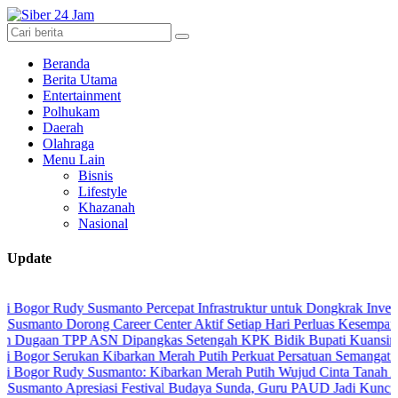
Beranda
Berita Utama
Entertainment
Polhukam
Daerah
Olahraga
Menu Lain
Bisnis
Lifestyle
Khazanah
Nasional
Update
Rudy Susmanto Percepat Infrastruktur untuk Dongkrak Investasi
 Dorong Career Center Aktif Setiap Hari Perluas Kesempatan Kerja
 TPP ASN Dipangkas Setengah KPK Bidik Bupati Kuansing
Serukan Kibarkan Merah Putih Perkuat Persatuan Semangat Kemerde
Rudy Susmanto: Kibarkan Merah Putih Wujud Cinta Tanah Air
 Apresiasi Festival Budaya Sunda, Guru PAUD Jadi Kunci Pendidika