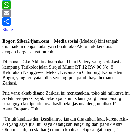
Twitter
WhatsApp
Email
Share
Bogor, Siber24jam.com – Media
sosial (Medsos) kini tengah
diramaikan dengan adanya sebuah toko Aki untuk kendaraan
dengan harga sangat murah.
Di mana, Toko Aki itu dinamakan Hlau Battery yang berlokasi di
kampung Tarikolot jalan Sirojul Munir RT 12 RW 06 No. 8
Kelurahan Nanggewer Mekar, Kecamatan Cibinong, Kabupaten
Bogor, yang ternyata milik seorang pria paruh baya bernama
Zarkasi.
Pria yang akrab disapa Zarkasi ini mengatakan, toko aki miliknya ini
sudah beroperasi sejak beberapa tahun silam, yang mana barang-
barangnya ia diperolehnya hasil bekerjasama dengan pihak PT.
Astra Otoparts Tbk.
“Untuk kualitas dan keasliannya jangan diragukan lagi, karena Aki-
aki yang saya jual ini, saya datangkan langsung dari pabrik Astra
Otopart. Jadi, meski harga murah kualitas tetap sangat bagus,”