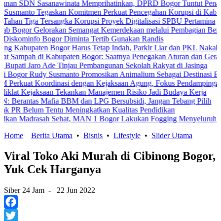
 Sasanawinata Memprihatinkan, DPRD Bogor Tuntut Penanganan Pe
o Tegaskan Komitmen Perkuat Pencegahan Korupsi di Kabupaten Bo
a Tersangka Korupsi Proyek Digitalisasi SPBU Pertamina
 Gelorakan Semangat Kemerdekaan melalui Pembagian Bendera Mera
fo Bogor Diminta Tertib Gunakan Randis
aten Bogor Harus Tetap Indah, Parkir Liar dan PKL Nakal Wajib Dite
h di Kabupaten Bogor: Saatnya Penegakan Aturan dan Gerakan Bers
Jaro Ade Tinjau Pembangunan Sekolah Rakyat di Jasinga
Rudy Susmanto Promosikan Animalium Sebagai Destinasi Edukasi
 Koordinasi dengan Kejaksaan Agung, Fokus Pendampingan Hukum P
jaksaan Tekankan Manajemen Risiko Jadi Budaya Kerja
as Mafia BBM dan LPG Bersubsidi, Jangan Tebang Pilih
um Tentu Meningkatkan Kualitas Pendidikan
rasah Sehat, MAN 1 Bogor Lakukan Fogging Menyeluruh
Home
Berita Utama
•
Bisnis
•
Lifestyle
•
Slider Utama
Viral Toko Aki Murah di Cibinong Bogor,
Yuk Cek Harganya
Siber 24 Jam
-
22 Jun 2022
Facebook