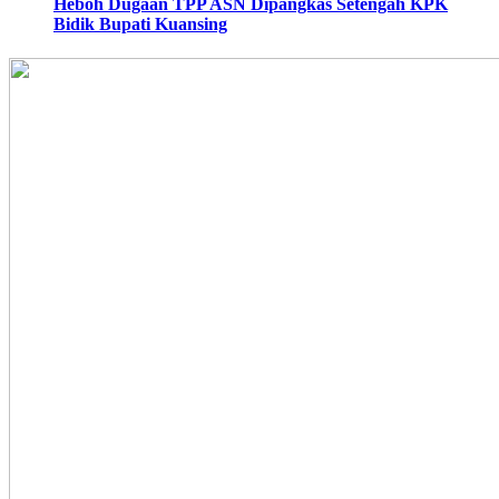
Heboh Dugaan TPP ASN Dipangkas Setengah KPK
Bidik Bupati Kuansing