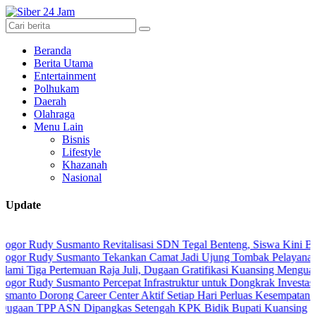
Beranda
Berita Utama
Entertainment
Polhukam
Daerah
Olahraga
Menu Lain
Bisnis
Lifestyle
Khazanah
Nasional
Update
y Susmanto Revitalisasi SDN Tegal Benteng, Siswa Kini Belajar L
dy Susmanto Tekankan Camat Jadi Ujung Tombak Pelayanan Masyara
Pertemuan Raja Juli, Dugaan Gratifikasi Kuansing Menguat
y Susmanto Percepat Infrastruktur untuk Dongkrak Investasi
rong Career Center Aktif Setiap Hari Perluas Kesempatan Kerja
P ASN Dipangkas Setengah KPK Bidik Bupati Kuansing