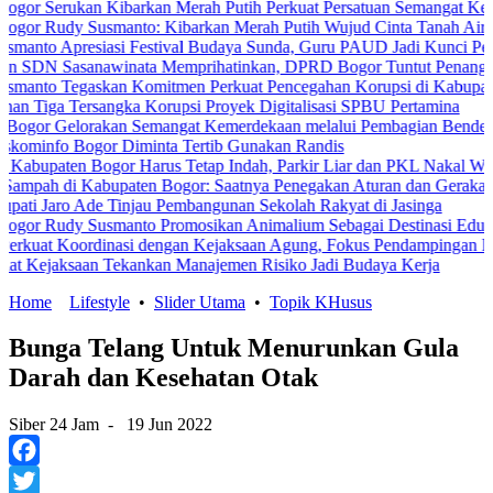
rukan Kibarkan Merah Putih Perkuat Persatuan Semangat Kemerdekaa
y Susmanto: Kibarkan Merah Putih Wujud Cinta Tanah Air
resiasi Festival Budaya Sunda, Guru PAUD Jadi Kunci Pendidikan K
sanawinata Memprihatinkan, DPRD Bogor Tuntut Penanganan Pemer
egaskan Komitmen Perkuat Pencegahan Korupsi di Kabupaten Bogor
ersangka Korupsi Proyek Digitalisasi SPBU Pertamina
lorakan Semangat Kemerdekaan melalui Pembagian Bendera Merah P
Bogor Diminta Tertib Gunakan Randis
n Bogor Harus Tetap Indah, Parkir Liar dan PKL Nakal Wajib Diterti
di Kabupaten Bogor: Saatnya Penegakan Aturan dan Gerakan Bersama
o Ade Tinjau Pembangunan Sekolah Rakyat di Jasinga
y Susmanto Promosikan Animalium Sebagai Destinasi Edukasi
ordinasi dengan Kejaksaan Agung, Fokus Pendampingan Hukum Prog
saan Tekankan Manajemen Risiko Jadi Budaya Kerja
Home
Lifestyle
•
Slider Utama
•
Topik KHusus
Bunga Telang Untuk Menurunkan Gula
Darah dan Kesehatan Otak
Siber 24 Jam
-
19 Jun 2022
Facebook