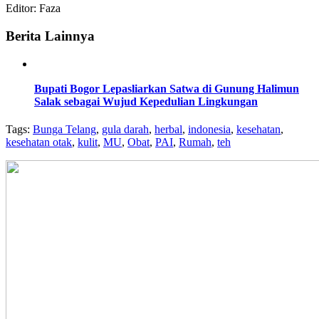
Editor: Faza
Berita Lainnya
Bupati Bogor Lepasliarkan Satwa di Gunung Halimun
Salak sebagai Wujud Kepedulian Lingkungan
Tags:
Bunga Telang
,
gula darah
,
herbal
,
indonesia
,
kesehatan
,
kesehatan otak
,
kulit
,
MU
,
Obat
,
PAI
,
Rumah
,
teh