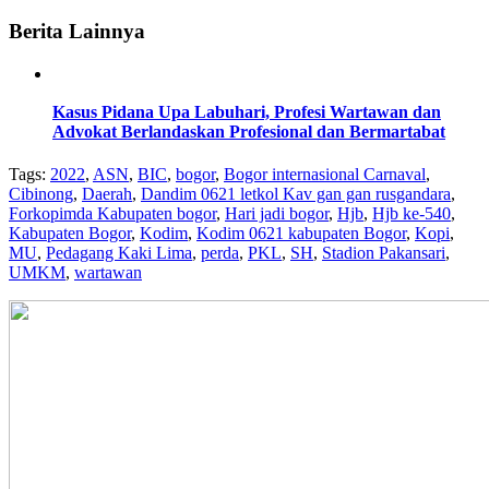
Berita Lainnya
Kasus Pidana Upa Labuhari, Profesi Wartawan dan
Advokat Berlandaskan Profesional dan Bermartabat
Tags:
2022
,
ASN
,
BIC
,
bogor
,
Bogor internasional Carnaval
,
Cibinong
,
Daerah
,
Dandim 0621 letkol Kav gan gan rusgandara
,
Forkopimda Kabupaten bogor
,
Hari jadi bogor
,
Hjb
,
Hjb ke-540
,
Kabupaten Bogor
,
Kodim
,
Kodim 0621 kabupaten Bogor
,
Kopi
,
MU
,
Pedagang Kaki Lima
,
perda
,
PKL
,
SH
,
Stadion Pakansari
,
UMKM
,
wartawan