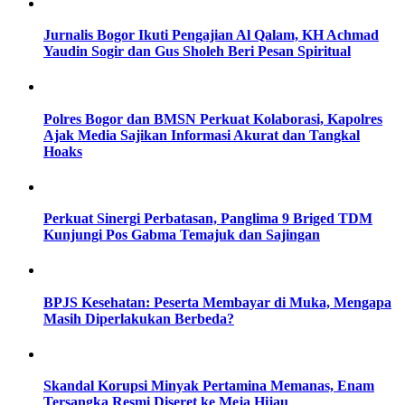
Jurnalis Bogor Ikuti Pengajian Al Qalam, KH Achmad
Yaudin Sogir dan Gus Sholeh Beri Pesan Spiritual
Polres Bogor dan BMSN Perkuat Kolaborasi, Kapolres
Ajak Media Sajikan Informasi Akurat dan Tangkal
Hoaks
Perkuat Sinergi Perbatasan, Panglima 9 Briged TDM
Kunjungi Pos Gabma Temajuk dan Sajingan
BPJS Kesehatan: Peserta Membayar di Muka, Mengapa
Masih Diperlakukan Berbeda?
Skandal Korupsi Minyak Pertamina Memanas, Enam
Tersangka Resmi Diseret ke Meja Hijau