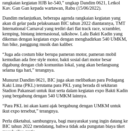
rangkaian kegiatan HJB ke-540,” ungkap Dandim 0621, Letkol
Kav. Gan Gan kepada wartawan, Rabu (15/06/2022).
Dandim melanjutkan, beberapa agenda rangkaian kegiatan yang
akan di gelar pada pelaksanaan BIC tahun 2022 diantaranya, TMT
International Carnaval yang terdiri dari flat track race, scrambler,
kemping, bintang internasional, talkshow. Lalu Bakti Kadin yang
dikemas dengan kegiatan expo dengan menghadirkan 540 UMKM,
fun bike, panggung musik dan kaliber.
“Juga ada costum bike berupa pameran motor, pameran mobil
kemudian ada free style motor, bakti sosial dari motor besar
digabung dengan club komunitas lokal, yang akan berlangsung
selama tiga hari,” terangnya.
Munurut Dandim 0621, BIC juga akan melibatkan para Pedagang
Kaki Lima (PKL) terutama para PKL yang berada di sekitaran
Stadion Pakansari untuk ikut serta dalam kegiatan expo Bakti Kadin
yang bergabung dengan 540 UMKM lainnya.
“Para PKL ini akan kami ajak bergabung dengan UMKM untuk
ikut expo tersebut,” terangnya.
Perlu diketahui, sambungnya, bagi masyarakat yang ingin datang ke
BIC tahun 2022 mendatang, bahwa tidak ada pungutan biaya tiket