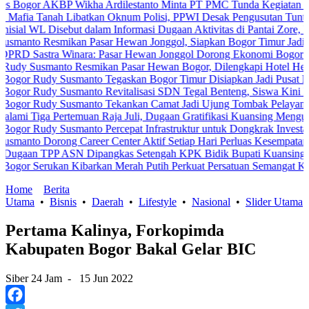
 AKBP Wikha Ardilestanto Minta PT PMC Tunda Kegiatan Demi Cegah
anah Libatkan Oknum Polisi, PPWI Desak Pengusutan Tuntas Kasus 
 Disebut dalam Informasi Dugaan Aktivitas di Pantai Zore, Bea Cuka
Resmikan Pasar Hewan Jonggol, Siapkan Bogor Timur Jadi Pusat Pe
tra Winara: Pasar Hewan Jonggol Dorong Ekonomi Bogor Timur
manto Resmikan Pasar Hewan Bogor, Dilengkapi Hotel Hewan dan Fa
udy Susmanto Tegaskan Bogor Timur Disiapkan Jadi Pusat Pertumbu
dy Susmanto Revitalisasi SDN Tegal Benteng, Siswa Kini Belajar 
udy Susmanto Tekankan Camat Jadi Ujung Tombak Pelayanan Masyar
 Pertemuan Raja Juli, Dugaan Gratifikasi Kuansing Menguat
dy Susmanto Percepat Infrastruktur untuk Dongkrak Investasi
orong Career Center Aktif Setiap Hari Perluas Kesempatan Kerja
PP ASN Dipangkas Setengah KPK Bidik Bupati Kuansing
erukan Kibarkan Merah Putih Perkuat Persatuan Semangat Kemerdeka
Home
Berita
Utama
•
Bisnis
•
Daerah
•
Lifestyle
•
Nasional
•
Slider Utama
Pertama Kalinya, Forkopimda
Kabupaten Bogor Bakal Gelar BIC
Siber 24 Jam
-
15 Jun 2022