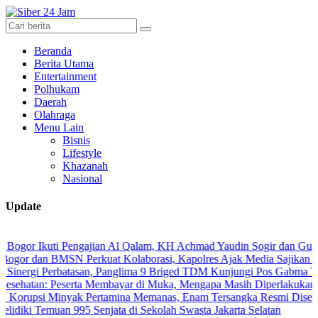
Beranda
Berita Utama
Entertainment
Polhukam
Daerah
Olahraga
Menu Lain
Bisnis
Lifestyle
Khazanah
Nasional
Update
Ikuti Pengajian Al Qalam, KH Achmad Yaudin Sogir dan Gus Sholeh Ber
n BMSN Perkuat Kolaborasi, Kapolres Ajak Media Sajikan Informasi 
 Perbatasan, Panglima 9 Briged TDM Kunjungi Pos Gabma Temajuk da
: Peserta Membayar di Muka, Mengapa Masih Diperlakukan Berbeda?
 Minyak Pertamina Memanas, Enam Tersangka Resmi Diseret ke Meja
Temuan 995 Senjata di Sekolah Swasta Jakarta Selatan