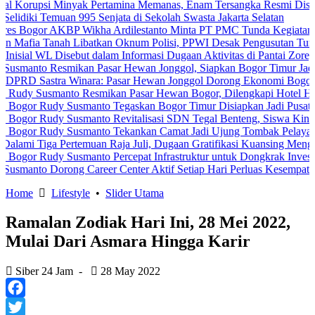
i Minyak Pertamina Memanas, Enam Tersangka Resmi Diseret ke Mej
 Temuan 995 Senjata di Sekolah Swasta Jakarta Selatan
 AKBP Wikha Ardilestanto Minta PT PMC Tunda Kegiatan Demi Cega
anah Libatkan Oknum Polisi, PPWI Desak Pengusutan Tuntas Kasus 
L Disebut dalam Informasi Dugaan Aktivitas di Pantai Zore, Bea Cuk
Resmikan Pasar Hewan Jonggol, Siapkan Bogor Timur Jadi Pusat P
stra Winara: Pasar Hewan Jonggol Dorong Ekonomi Bogor Timur
smanto Resmikan Pasar Hewan Bogor, Dilengkapi Hotel Hewan dan F
udy Susmanto Tegaskan Bogor Timur Disiapkan Jadi Pusat Pertumbu
udy Susmanto Revitalisasi SDN Tegal Benteng, Siswa Kini Belajar 
udy Susmanto Tekankan Camat Jadi Ujung Tombak Pelayanan Masyar
a Pertemuan Raja Juli, Dugaan Gratifikasi Kuansing Menguat
dy Susmanto Percepat Infrastruktur untuk Dongkrak Investasi
Dorong Career Center Aktif Setiap Hari Perluas Kesempatan Kerja
Home
Lifestyle
•
Slider Utama
Ramalan Zodiak Hari Ini, 28 Mei 2022,
Mulai Dari Asmara Hingga Karir
Siber 24 Jam
-
28 May 2022
Facebook