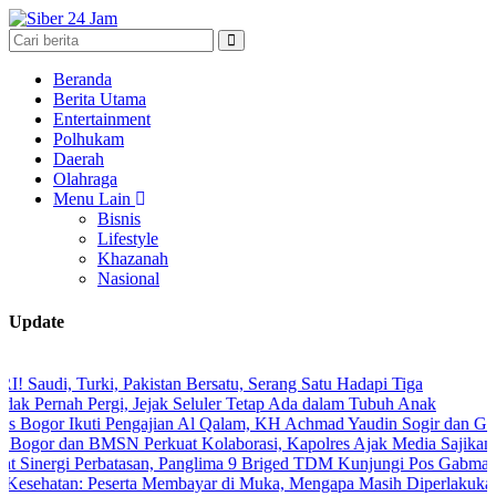
Beranda
Berita Utama
Entertainment
Polhukam
Daerah
Olahraga
Menu Lain
Bisnis
Lifestyle
Khazanah
Nasional
Update
urki, Pakistan Bersatu, Serang Satu Hadapi Tiga
h Pergi, Jejak Seluler Tetap Ada dalam Tubuh Anak
Ikuti Pengajian Al Qalam, KH Achmad Yaudin Sogir dan Gus Sholeh Be
an BMSN Perkuat Kolaborasi, Kapolres Ajak Media Sajikan Informasi
i Perbatasan, Panglima 9 Briged TDM Kunjungi Pos Gabma Temajuk d
: Peserta Membayar di Muka, Mengapa Masih Diperlakukan Berbeda