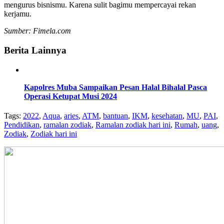
mengurus bisnismu. Karena sulit bagimu mempercayai rekan
kerjamu.
Sumber: Fimela.com
Berita Lainnya
Kapolres Muba Sampaikan Pesan Halal Bihalal Pasca
Operasi Ketupat Musi 2024
Tags:
2022
,
Aqua
,
aries
,
ATM
,
bantuan
,
IKM
,
kesehatan
,
MU
,
PAI
,
Pendidikan
,
ramalan zodiak
,
Ramalan zodiak hari ini
,
Rumah
,
uang
,
Zodiak
,
Zodiak hari ini