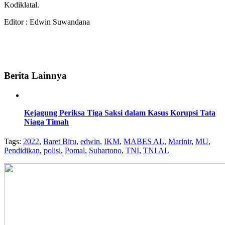
Kodiklatal.
Editor : Edwin Suwandana
Berita Lainnya
Kejagung Periksa Tiga Saksi dalam Kasus Korupsi Tata
Niaga Timah
Tags:
2022
,
Baret Biru
,
edwin
,
IKM
,
MABES AL
,
Marinir
,
MU
,
Pendidikan
,
polisi
,
Pomal
,
Suhartono
,
TNI
,
TNI AL