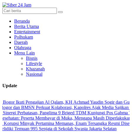
Beranda
Berita Utama
Entertainment
Polhukam
Daerah
Olahraga
Menu Lain
Bisnis
Lifestyle
Khazanah
Nasional
Update
kuti Pengajian Al Qalam, KH Achmad Yaudin Sogir dan Gus Sholeh Ber
n BMSN Perkuat Kolaborasi, Kapolres Ajak Media Sajikan Informasi 
 Perbatasan, Panglima 9 Briged TDM Kunjungi Pos Gabma Temajuk da
 Peserta Membayar di Muka, Mengapa Masih Diperlakukan Berbeda?
 Minyak Pertamina Memanas, Enam Tersangka Resmi Diseret ke Meja
Temuan 995 Senjata di Sekolah Swasta Jakarta Selatan