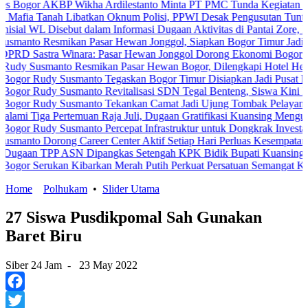
AKBP Wikha Ardilestanto Minta PT PMC Tunda Kegiatan Demi Cegah
nah Libatkan Oknum Polisi, PPWI Desak Pengusutan Tuntas Kasus K
 Disebut dalam Informasi Dugaan Aktivitas di Pantai Zore, Bea Cuka
esmikan Pasar Hewan Jonggol, Siapkan Bogor Timur Jadi Pusat Pe
tra Winara: Pasar Hewan Jonggol Dorong Ekonomi Bogor Timur
manto Resmikan Pasar Hewan Bogor, Dilengkapi Hotel Hewan dan Fa
dy Susmanto Tegaskan Bogor Timur Disiapkan Jadi Pusat Pertumbuh
dy Susmanto Revitalisasi SDN Tegal Benteng, Siswa Kini Belajar L
dy Susmanto Tekankan Camat Jadi Ujung Tombak Pelayanan Masyara
 Pertemuan Raja Juli, Dugaan Gratifikasi Kuansing Menguat
y Susmanto Percepat Infrastruktur untuk Dongkrak Investasi
orong Career Center Aktif Setiap Hari Perluas Kesempatan Kerja
PP ASN Dipangkas Setengah KPK Bidik Bupati Kuansing
rukan Kibarkan Merah Putih Perkuat Persatuan Semangat Kemerdeka
Home
Polhukam
•
Slider Utama
27 Siswa Pusdikpomal Sah Gunakan
Baret Biru
Siber 24 Jam
-
23 May 2022
Facebook