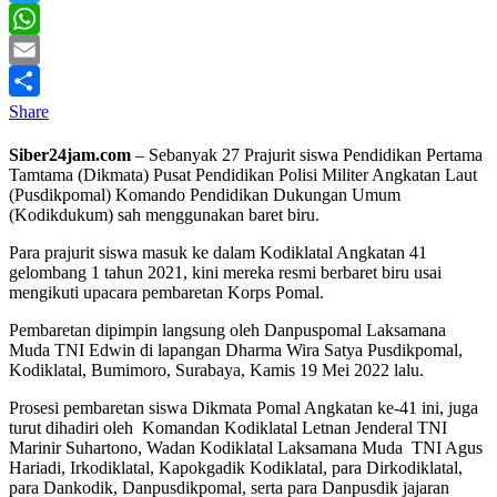
Twitter
WhatsApp
Email
Share
Siber24jam.com
– Sebanyak 27 Prajurit siswa Pendidikan Pertama
Tamtama (Dikmata) Pusat Pendidikan Polisi Militer Angkatan Laut
(Pusdikpomal) Komando Pendidikan Dukungan Umum
(Kodikdukum) sah menggunakan baret biru.
Para prajurit siswa masuk ke dalam Kodiklatal Angkatan 41
gelombang 1 tahun 2021, kini mereka resmi berbaret biru usai
mengikuti upacara pembaretan Korps Pomal.
Pembaretan dipimpin langsung oleh Danpuspomal Laksamana
Muda TNI Edwin di lapangan Dharma Wira Satya Pusdikpomal,
Kodiklatal, Bumimoro, Surabaya, Kamis 19 Mei 2022 lalu.
Prosesi pembaretan siswa Dikmata Pomal Angkatan ke-41 ini, juga
turut dihadiri oleh Komandan Kodiklatal Letnan Jenderal TNI
Marinir Suhartono, Wadan Kodiklatal Laksamana Muda TNI Agus
Hariadi, Irkodiklatal, Kapokgadik Kodiklatal, para Dirkodiklatal,
para Dankodik, Danpusdikpomal, serta para Danpusdik jajaran