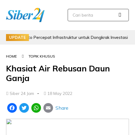
manto Percepat Infrastruktur untuk Dongkrak Investasi
Ru
UPDATE
HOME
TOPIK KHUSUS
Khasiat Air Rebusan Daun
Ganja
-
Siber 24 Jam
18 May 2022
Share
Facebook
Twitter
WhatsApp
Email