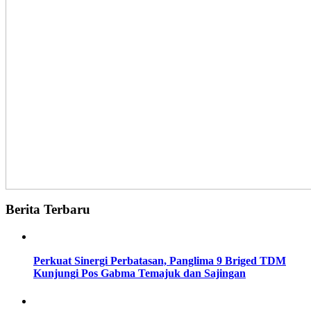
Berita Terbaru
Perkuat Sinergi Perbatasan, Panglima 9 Briged TDM
Kunjungi Pos Gabma Temajuk dan Sajingan