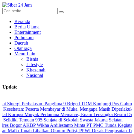
Beranda
Berita Utama
Entertainment
Polhukam
Daerah
Olahraga
Menu Lain
Bisnis
Lifestyle
Khazanah
Nasional
Update
gi Perbatasan, Panglima 9 Briged TDM Kunjungi Pos Gabma Temajuk d
n: Peserta Membayar di Muka, Mengapa Masih Diperlakukan Berbeda
si Minyak Pertamina Memanas, Enam Tersangka Resmi Diseret ke Mej
 Temuan 995 Senjata di Sekolah Swasta Jakarta Selatan
r AKBP Wikha Ardilestanto Minta PT PMC Tunda Kegiatan Demi Ceg
Tanah Libatkan Oknum Polisi, PPWI Desak Pengusutan Tuntas Kasus