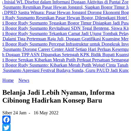
L Disebut dalam Informasi Dugaan Aktivitas di Pantai Zore, Bea Cuk
 Resmikan Pasar Hewan Jonggol, Siapkan Bogor Timur Jadi Pusat P
stra Winara: Pasar Hewan Jonggol Dorong Ekonomi Bogor Timur
usmanto Resmikan Pasar Hewan Bogor, Dilengkapi Hotel Hewan dan F
Rudy Susmanto Tegaskan Bogor Timur Disiapkan Jadi Pusat Pertumb
Rudy Susmanto Revitalisasi SDN Tegal Benteng, Siswa Kini Belajar
Rudy Susmanto Tekankan Camat Jadi Ujung Tombak Pelayanan Masya
a Pertemuan Raja Juli, Dugaan Gratifikasi Kuansing Menguat
udy Susmanto Percepat Infrastruktur untuk Dongkrak Investasi
Dorong Career Center Aktif Setiap Hari Perluas Kesempatan Kerja
TPP ASN Dipangkas Setengah KPK Bidik Bupati Kuansing
Serukan Kibarkan Merah Putih Perkuat Persatuan Semangat Kemerdek
Rudy Susmanto: Kibarkan Merah Putih Wujud Cinta Tanah Air
 Apresiasi Festival Budaya Sunda, Guru PAUD Jadi Kunci Pendidikan
Home
News
Belanja Jadi Lebih Nyaman, Informa
Cibinong Hadirkan Konsep Baru
Siber 24 Jam
-
16 May 2022
Facebook