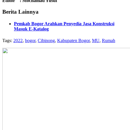
Editor : Mochamad Yusuf
Berita Lainnya
Pemkab Bogor Arahkan Penyedia Jasa Konstruksi
Masuk E-Katalog
Tags:
2022
,
bogor
,
Cibinong
,
Kabupaten Bogor
,
MU
,
Rumah