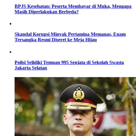
BPJS Kesehatan: Peserta Membayar di Muka, Mengapa
Masih Diperlakukan Berbeda?
Skandal Korupsi Minyak Pertamina Memanas, Enam
Tersangka Resmi Diseret ke Meja Hijau
Polisi Selidiki Temuan 995 Senjata di Sekolah Swasta
Jakarta Selatan