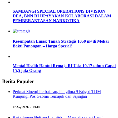
SAMBANGI SPECIAL OPERATIONS DIVISION
DEA, BNN RI UPAYAKAN KOLABORASI DALAM
PEMBERANTASAN NARKOTIKA
Kesempatan Emas: Tanah Strategis 1050 m² di Mekar
Bakti Panongan – Harga Spesial!
Mental Health Hantui Remaja RI Usia 10-17 tahun Capai
15,5 juta Orang
Berita Populer
Perkuat Sinergi Perbatasan, Panglima 9 Briged TDM
Kunjungi Pos Gabma Temajuk dan Sajingan
07 Aug 2026 - 09:00
Kekaguman Netizen Liat Sirkuit Mandalika dari Langit