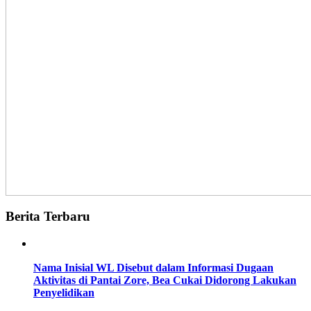
Berita Terbaru
Nama Inisial WL Disebut dalam Informasi Dugaan
Aktivitas di Pantai Zore, Bea Cukai Didorong Lakukan
Penyelidikan