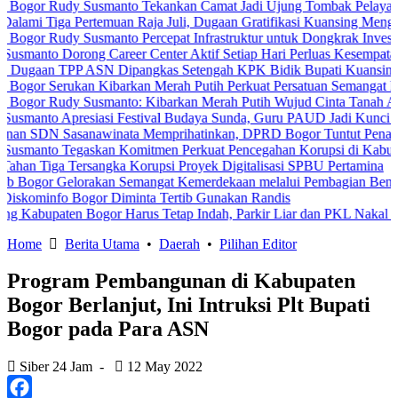
udy Susmanto Tekankan Camat Jadi Ujung Tombak Pelayanan Masyar
a Pertemuan Raja Juli, Dugaan Gratifikasi Kuansing Menguat
dy Susmanto Percepat Infrastruktur untuk Dongkrak Investasi
Dorong Career Center Aktif Setiap Hari Perluas Kesempatan Kerja
TPP ASN Dipangkas Setengah KPK Bidik Bupati Kuansing
erukan Kibarkan Merah Putih Perkuat Persatuan Semangat Kemerdek
udy Susmanto: Kibarkan Merah Putih Wujud Cinta Tanah Air
Apresiasi Festival Budaya Sunda, Guru PAUD Jadi Kunci Pendidikan
Sasanawinata Memprihatinkan, DPRD Bogor Tuntut Penanganan Peme
Tegaskan Komitmen Perkuat Pencegahan Korupsi di Kabupaten Bogo
 Tersangka Korupsi Proyek Digitalisasi SPBU Pertamina
elorakan Semangat Kemerdekaan melalui Pembagian Bendera Merah 
 Bogor Diminta Tertib Gunakan Randis
ten Bogor Harus Tetap Indah, Parkir Liar dan PKL Nakal Wajib Diter
Home
Berita Utama
•
Daerah
•
Pilihan Editor
Program Pembangunan di Kabupaten
Bogor Berlanjut, Ini Intruksi Plt Bupati
Bogor pada Para ASN
Siber 24 Jam
-
12 May 2022