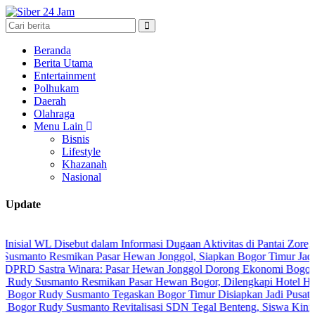
Beranda
Berita Utama
Entertainment
Polhukam
Daerah
Olahraga
Menu Lain
Bisnis
Lifestyle
Khazanah
Nasional
Update
 Disebut dalam Informasi Dugaan Aktivitas di Pantai Zore, Bea Cuka
Resmikan Pasar Hewan Jonggol, Siapkan Bogor Timur Jadi Pusat Pe
tra Winara: Pasar Hewan Jonggol Dorong Ekonomi Bogor Timur
smanto Resmikan Pasar Hewan Bogor, Dilengkapi Hotel Hewan dan Fa
udy Susmanto Tegaskan Bogor Timur Disiapkan Jadi Pusat Pertumbu
udy Susmanto Revitalisasi SDN Tegal Benteng, Siswa Kini Belajar 