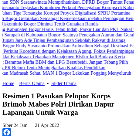
N Sasanawinata Memprihatinkan, DPRD Bogor Tuntut Penanganan Pe
o Tegaskan Komitmen Perkuat Pencegahan Korupsi di Kabupaten Bo
ga Tersangka Korupsi Proyek Digitalisasi SPBU Pertamina
 Gelorakan Semangat Kemerdekaan melalui Pembagian Bendera Mer
fo Bogor Diminta Tertib Gunakan Randis
paten Bogor Harus Tetap Indah, Parkir Liar dan PKL Nakal Wajib Dit
ah di Kabupaten Bogor: Saatnya Penegakan Aturan dan Gerakan Ber
 Jaro Ade Tinjau Pembangunan Sekolah Rakyat di Jasinga
 Rudy Susmanto Promosikan Animalium Sebagai Destinasi Edukasi
 Koordinasi dengan Kejaksaan Agung, Fokus Pendampingan Hukum 
ejaksaan Tekankan Manajemen Risiko Jadi Budaya Kerja
as Mafia BBM dan LPG Bersubsidi, Jangan Tebang Pilih
lum Tentu Meningkatkan Kualitas Pendidikan
drasah Sehat, MAN 1 Bogor Lakukan Fogging Menyeluruh
Home
Berita Utama
•
Slider Utama
Resimen 1 Pasukan Pelopor Korps
Brimob Mabes Polri Dirikan Dapur
Lapangan Untuk Warga
Siber 24 Jam
-
21 Apr 2022