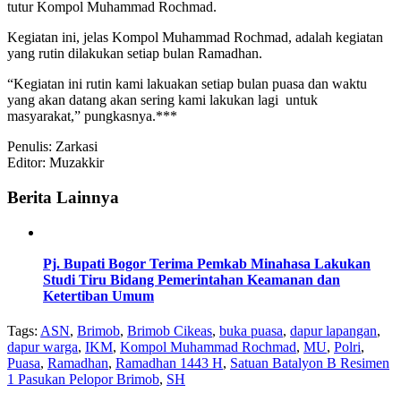
tutur Kompol Muhammad Rochmad.
Kegiatan ini, jelas Kompol Muhammad Rochmad, adalah kegiatan
yang rutin dilakukan setiap bulan Ramadhan.
“Kegiatan ini rutin kami lakuakan setiap bulan puasa dan waktu
yang akan datang akan sering kami lakukan lagi untuk
masyarakat,” pungkasnya.***
Penulis: Zarkasi
Editor: Muzakkir
Berita Lainnya
Pj. Bupati Bogor Terima Pemkab Minahasa Lakukan
Studi Tiru Bidang Pemerintahan Keamanan dan
Ketertiban Umum
Tags:
ASN
,
Brimob
,
Brimob Cikeas
,
buka puasa
,
dapur lapangan
,
dapur warga
,
IKM
,
Kompol Muhammad Rochmad
,
MU
,
Polri
,
Puasa
,
Ramadhan
,
Ramadhan 1443 H
,
Satuan Batalyon B Resimen
1 Pasukan Pelopor Brimob
,
SH