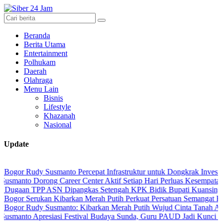
Beranda
Berita Utama
Entertainment
Polhukam
Daerah
Olahraga
Menu Lain
Bisnis
Lifestyle
Khazanah
Nasional
Update
 Rudy Susmanto Percepat Infrastruktur untuk Dongkrak Investasi
o Dorong Career Center Aktif Setiap Hari Perluas Kesempatan Kerja
n TPP ASN Dipangkas Setengah KPK Bidik Bupati Kuansing
 Serukan Kibarkan Merah Putih Perkuat Persatuan Semangat Kemerd
 Rudy Susmanto: Kibarkan Merah Putih Wujud Cinta Tanah Air
o Apresiasi Festival Budaya Sunda, Guru PAUD Jadi Kunci Pendidik