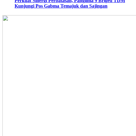
Perkuat Sinergi Perbatasan, Panglima 9 Briged TDM
Kunjungi Pos Gabma Temajuk dan Sajingan