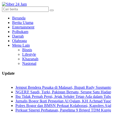
Beranda
Berita Utama
Entertainment
Polhukam
Daerah
Olahraga
Menu Lain
Bisnis
Lifestyle
Khazanah
Nasional
Update
Jemput Bendera Pusaka di Malasari, Bupati Rudy Susmanto Ajak War
NGERI! Saudi, Turki, Pakistan Bersatu, Serang Satu Hadapi Tiga
Ibu Tidak Pernah Pergi, Jejak Seluler Tetap Ada dalam Tubuh Anak
Jurnalis Bogor Ikuti Pengajian Al Qalam, KH Achmad Yaudin Sogir da
Polres Bogor dan BMSN Perkuat Kolaborasi, Kapolres Ajak Media Sa
Perkuat Sinergi Perbatasan, Panglima 9 Briged TDM Kunjungi Pos 