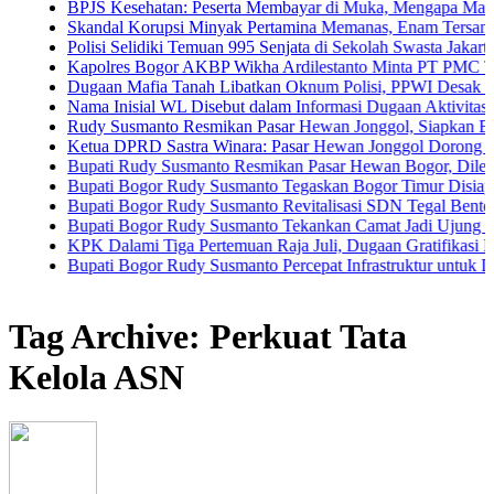
BPJS Kesehatan: Peserta Membayar di Muka, Mengapa Masih Diperl
Skandal Korupsi Minyak Pertamina Memanas, Enam Tersangka Resmi 
Polisi Selidiki Temuan 995 Senjata di Sekolah Swasta Jakarta Selatan
Kapolres Bogor AKBP Wikha Ardilestanto Minta PT PMC Tunda Kegi
Dugaan Mafia Tanah Libatkan Oknum Polisi, PPWI Desak Pengusuta
Nama Inisial WL Disebut dalam Informasi Dugaan Aktivitas di Panta
Rudy Susmanto Resmikan Pasar Hewan Jonggol, Siapkan Bogor Timu
Ketua DPRD Sastra Winara: Pasar Hewan Jonggol Dorong Ekonomi 
Bupati Rudy Susmanto Resmikan Pasar Hewan Bogor, Dilengkapi Hot
Bupati Bogor Rudy Susmanto Tegaskan Bogor Timur Disiapkan Jadi
Bupati Bogor Rudy Susmanto Revitalisasi SDN Tegal Benteng, Sisw
Bupati Bogor Rudy Susmanto Tekankan Camat Jadi Ujung Tombak P
KPK Dalami Tiga Pertemuan Raja Juli, Dugaan Gratifikasi Kuansing
Bupati Bogor Rudy Susmanto Percepat Infrastruktur untuk Dongkrak I
Tag Archive: Perkuat Tata
Kelola ASN