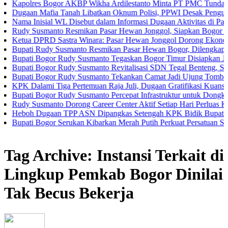
res Bogor AKBP Wikha Ardilestanto Minta PT PMC Tunda Kegiatan 
n Mafia Tanah Libatkan Oknum Polisi, PPWI Desak Pengusutan Tunt
Inisial WL Disebut dalam Informasi Dugaan Aktivitas di Pantai Zore
Susmanto Resmikan Pasar Hewan Jonggol, Siapkan Bogor Timur Jadi
 DPRD Sastra Winara: Pasar Hewan Jonggol Dorong Ekonomi Bogor
i Rudy Susmanto Resmikan Pasar Hewan Bogor, Dilengkapi Hotel He
i Bogor Rudy Susmanto Tegaskan Bogor Timur Disiapkan Jadi Pusat
i Bogor Rudy Susmanto Revitalisasi SDN Tegal Benteng, Siswa Kini
i Bogor Rudy Susmanto Tekankan Camat Jadi Ujung Tombak Pelayan
alami Tiga Pertemuan Raja Juli, Dugaan Gratifikasi Kuansing Mengu
i Bogor Rudy Susmanto Percepat Infrastruktur untuk Dongkrak Investa
Susmanto Dorong Career Center Aktif Setiap Hari Perluas Kesempata
 Dugaan TPP ASN Dipangkas Setengah KPK Bidik Bupati Kuansing
i Bogor Serukan Kibarkan Merah Putih Perkuat Persatuan Semangat
Tag Archive: Instansi Terkait di
Lingkup Pemkab Bogor Dinilai
Tak Becus Bekerja