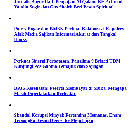
Jurnalis Bogor Ikuti Pengajian Al Qalam, KH Achmad
Yaudin Sogir dan Gus Sholeh Beri Pesan Spiritual
Polres Bogor dan BMSN Perkuat Kolaborasi, Kapolres
Ajak Media Sajikan Informasi Akurat dan Tangkal
Hoaks
Perkuat Sinergi Perbatasan, Panglima 9 Briged TDM
Kunjungi Pos Gabma Temajuk dan Sajingan
BPJS Kesehatan: Peserta Membayar di Muka, Mengapa
Masih Diperlakukan Berbeda?
Skandal Korupsi Minyak Pertamina Memanas, Enam
Tersangka Resmi Diseret ke Meja Hijau