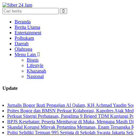
Beranda
Berita Utama
Entertainment
Polhukam
Daerah
Olahraga
Menu Lain
Bisnis
Lifestyle
Khazanah
Nasional
Update
lis Bogor Ikuti Pengajian Al Qalam, KH Achmad Yaudin Sogir dan Gus 
s Bogor dan BMSN Perkuat Kolaborasi, Kapolres Ajak Media Sajikan 
at Sinergi Perbatasan, Panglima 9 Briged TDM Kunjungi Pos Gabma 
Kesehatan: Peserta Membayar di Muka, Mengapa Masih Diperlakuka
al Korupsi Minyak Pertamina Memanas, Enam Tersangka Resmi Diser
i Selidiki Temuan 995 Senjata di Sekolah Swasta Jakarta Selatan