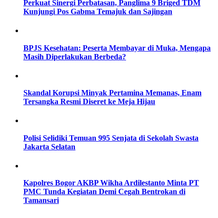
Perkuat Sinergi Perbatasan, Panglima 9 Briged TDM
Kunjungi Pos Gabma Temajuk dan Sajingan
BPJS Kesehatan: Peserta Membayar di Muka, Mengapa
Masih Diperlakukan Berbeda?
Skandal Korupsi Minyak Pertamina Memanas, Enam
Tersangka Resmi Diseret ke Meja Hijau
Polisi Selidiki Temuan 995 Senjata di Sekolah Swasta
Jakarta Selatan
Kapolres Bogor AKBP Wikha Ardilestanto Minta PT
PMC Tunda Kegiatan Demi Cegah Bentrokan di
Tamansari