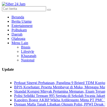
Beranda
Berita Utama
Entertainment
Polhukam
Daerah
Olahraga
Menu Lain
Bisnis
Lifestyle
Khazanah
Nasional
Update
Perkuat Sinergi Perbatasan, Panglima 9 Briged TDM Kunjungi Pos G
BPJS Kesehatan: Peserta Membayar di Muka, Mengapa Masih Diperla
Skandal Korupsi Minyak Pertamina Memanas, Enam Tersangka Resmi D
Polisi Selidiki Temuan 995 Senjata di Sekolah Swasta Jakarta Selatan
Kapolres Bogor AKBP Wikha Ardilestanto Minta PT PMC Tunda Kegia
Dugaan Mafia Tanah Libatkan Oknum Polisi, PPWI Desak Pengusutan