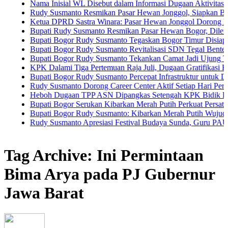
Nama Inisial WL Disebut dalam Informasi Dugaan Aktivitas di Pantai
Rudy Susmanto Resmikan Pasar Hewan Jonggol, Siapkan Bogor Timur
Ketua DPRD Sastra Winara: Pasar Hewan Jonggol Dorong Ekonomi B
Bupati Rudy Susmanto Resmikan Pasar Hewan Bogor, Dilengkapi Hote
Bupati Bogor Rudy Susmanto Tegaskan Bogor Timur Disiapkan Jadi 
Bupati Bogor Rudy Susmanto Revitalisasi SDN Tegal Benteng, Siswa
Bupati Bogor Rudy Susmanto Tekankan Camat Jadi Ujung Tombak Pe
KPK Dalami Tiga Pertemuan Raja Juli, Dugaan Gratifikasi Kuansing 
Bupati Bogor Rudy Susmanto Percepat Infrastruktur untuk Dongkrak In
Rudy Susmanto Dorong Career Center Aktif Setiap Hari Perluas Kesem
Heboh Dugaan TPP ASN Dipangkas Setengah KPK Bidik Bupati Kua
Bupati Bogor Serukan Kibarkan Merah Putih Perkuat Persatuan Sem
Bupati Bogor Rudy Susmanto: Kibarkan Merah Putih Wujud Cinta Tan
Rudy Susmanto Apresiasi Festival Budaya Sunda, Guru PAUD Jadi Ku
Tag Archive: Ini Permintaan
Bima Arya pada PJ Gubernur
Jawa Barat