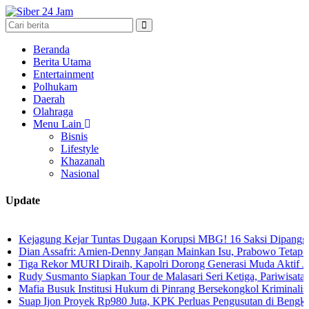
Beranda
Berita Utama
Entertainment
Polhukam
Daerah
Olahraga
Menu Lain
Bisnis
Lifestyle
Khazanah
Nasional
Update
ung Kejar Tuntas Dugaan Korupsi MBG! 16 Saksi Dipanggil, Dari Ten
Assafri: Amien-Denny Jangan Mainkan Isu, Prabowo Tetap Konstitusi
Rekor MURI Diraih, Kapolri Dorong Generasi Muda Aktif Jaga Kamti
Susmanto Siapkan Tour de Malasari Seri Ketiga, Pariwisata Malasari 
 Busuk Institusi Hukum di Pinrang Bersekongkol Kriminalisasi Andi 
Ijon Proyek Rp980 Juta, KPK Perluas Pengusutan di Bengkulu