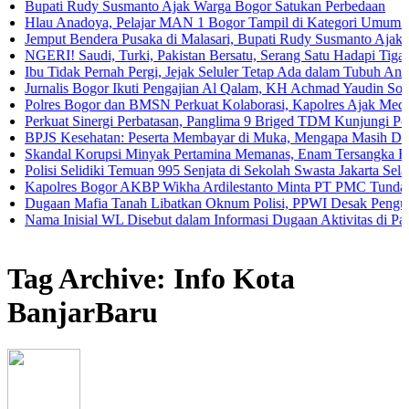
ti Rudy Susmanto Ajak Warga Bogor Satukan Perbedaan
Anadoya, Pelajar MAN 1 Bogor Tampil di Kategori Umum Piala Bank
t Bendera Pusaka di Malasari, Bupati Rudy Susmanto Ajak Warga Per
! Saudi, Turki, Pakistan Bersatu, Serang Satu Hadapi Tiga
idak Pernah Pergi, Jejak Seluler Tetap Ada dalam Tubuh Anak
lis Bogor Ikuti Pengajian Al Qalam, KH Achmad Yaudin Sogir dan Gus
s Bogor dan BMSN Perkuat Kolaborasi, Kapolres Ajak Media Sajikan 
at Sinergi Perbatasan, Panglima 9 Briged TDM Kunjungi Pos Gabma 
 Kesehatan: Peserta Membayar di Muka, Mengapa Masih Diperlakuka
al Korupsi Minyak Pertamina Memanas, Enam Tersangka Resmi Diser
i Selidiki Temuan 995 Senjata di Sekolah Swasta Jakarta Selatan
lres Bogor AKBP Wikha Ardilestanto Minta PT PMC Tunda Kegiatan 
an Mafia Tanah Libatkan Oknum Polisi, PPWI Desak Pengusutan Tun
Inisial WL Disebut dalam Informasi Dugaan Aktivitas di Pantai Zore
Tag Archive: Info Kota
BanjarBaru