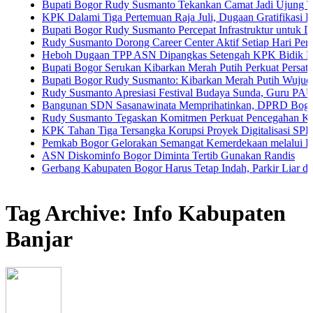
Bupati Bogor Rudy Susmanto Tekankan Camat Jadi Ujung Tombak Pe
KPK Dalami Tiga Pertemuan Raja Juli, Dugaan Gratifikasi Kuansing 
Bupati Bogor Rudy Susmanto Percepat Infrastruktur untuk Dongkrak I
Rudy Susmanto Dorong Career Center Aktif Setiap Hari Perluas Kese
Heboh Dugaan TPP ASN Dipangkas Setengah KPK Bidik Bupati Kua
Bupati Bogor Serukan Kibarkan Merah Putih Perkuat Persatuan Sem
Bupati Bogor Rudy Susmanto: Kibarkan Merah Putih Wujud Cinta Tan
Rudy Susmanto Apresiasi Festival Budaya Sunda, Guru PAUD Jadi Ku
Bangunan SDN Sasanawinata Memprihatinkan, DPRD Bogor Tuntut P
Rudy Susmanto Tegaskan Komitmen Perkuat Pencegahan Korupsi di 
KPK Tahan Tiga Tersangka Korupsi Proyek Digitalisasi SPBU Pertam
Pemkab Bogor Gelorakan Semangat Kemerdekaan melalui Pembagian 
ASN Diskominfo Bogor Diminta Tertib Gunakan Randis
Gerbang Kabupaten Bogor Harus Tetap Indah, Parkir Liar dan PKL Na
Tag Archive: Info Kabupaten
Banjar