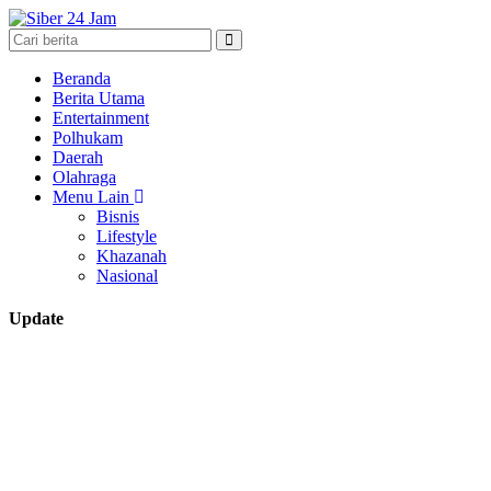
Beranda
Berita Utama
Entertainment
Polhukam
Daerah
Olahraga
Menu Lain
Bisnis
Lifestyle
Khazanah
Nasional
Update