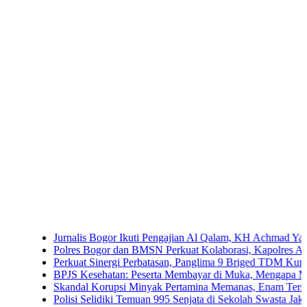
Jurnalis Bogor Ikuti Pengajian Al Qalam, KH Achmad Yaudin Sogir d
Polres Bogor dan BMSN Perkuat Kolaborasi, Kapolres Ajak Media S
Perkuat Sinergi Perbatasan, Panglima 9 Briged TDM Kunjungi Pos
BPJS Kesehatan: Peserta Membayar di Muka, Mengapa Masih Diper
Skandal Korupsi Minyak Pertamina Memanas, Enam Tersangka Resmi
Polisi Selidiki Temuan 995 Senjata di Sekolah Swasta Jakarta Selata