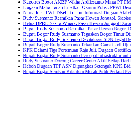
Kapolres Bogor AKBP Wikha Ardilestanto Minta PT PMC Tunda Ke
Dugaan Mafia Tanah Libatkan Oknum Polisi, PPWI Desak Pengusut
Nama Inisial WL Disebut dalam Informasi Dugaan Aktivitas di Pant
Rudy Susmanto Resmikan Pasar Hewan Jonggol, Siapkan Bogor Tim
Ketua DPRD Sastra Winara: Pasar Hewan Jonggol Dorong Ekonomi
Bupati Rudy Susmanto Resmikan Pasar Hewan Bogor, Dilengkapi Ho
Bupati Bogor Rudy Susmanto Tegaskan Bogor Timur Disiapkan Jad
Bupati Bogor Rudy Susmanto Revitalisasi SDN Tegal Benteng, Sis
Bupati Bogor Rudy Susmanto Tekankan Camat Jadi Ujung Tombak 
KPK Dalami Tiga Pertemuan Raja Juli, Dugaan Gratifikasi Kuansin
Bupati Bogor Rudy Susmanto Percepat Infrastruktur untuk Dongkrak
Rudy Susmanto Dorong Career Center Aktif Setiap Hari Perluas Ke
Heboh Dugaan TPP ASN Dipangkas Setengah KPK Bidik Bupati K
Bupati Bogor Serukan Kibarkan Merah Putih Perkuat Persatuan S