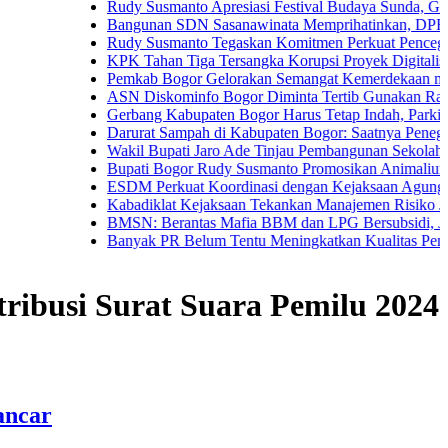
Rudy Susmanto Apresiasi Festival Budaya Sunda, Guru PAUD 
Bangunan SDN Sasanawinata Memprihatinkan, DPRD Bogor T
Rudy Susmanto Tegaskan Komitmen Perkuat Pencegahan Koru
KPK Tahan Tiga Tersangka Korupsi Proyek Digitalisasi SPBU
Pemkab Bogor Gelorakan Semangat Kemerdekaan melalui Pem
ASN Diskominfo Bogor Diminta Tertib Gunakan Randis
Gerbang Kabupaten Bogor Harus Tetap Indah, Parkir Liar dan
Darurat Sampah di Kabupaten Bogor: Saatnya Penegakan Atu
Wakil Bupati Jaro Ade Tinjau Pembangunan Sekolah Rakyat di
Bupati Bogor Rudy Susmanto Promosikan Animalium Sebagai 
ESDM Perkuat Koordinasi dengan Kejaksaan Agung, Fokus P
Kabadiklat Kejaksaan Tekankan Manajemen Risiko Jadi Buda
BMSN: Berantas Mafia BBM dan LPG Bersubsidi, Jangan Teb
Banyak PR Belum Tentu Meningkatkan Kualitas Pendidikan
ribusi Surat Suara Pemilu 2024
ancar