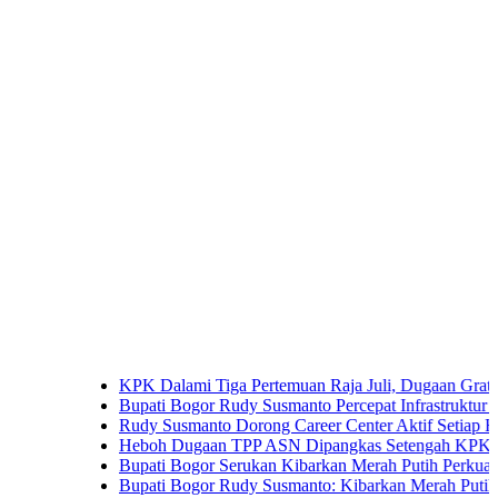
KPK Dalami Tiga Pertemuan Raja Juli, Dugaan Gratifikasi K
Bupati Bogor Rudy Susmanto Percepat Infrastruktur untuk Don
Rudy Susmanto Dorong Career Center Aktif Setiap Hari Perlu
Heboh Dugaan TPP ASN Dipangkas Setengah KPK Bidik Bup
Bupati Bogor Serukan Kibarkan Merah Putih Perkuat Persat
Bupati Bogor Rudy Susmanto: Kibarkan Merah Putih Wujud C