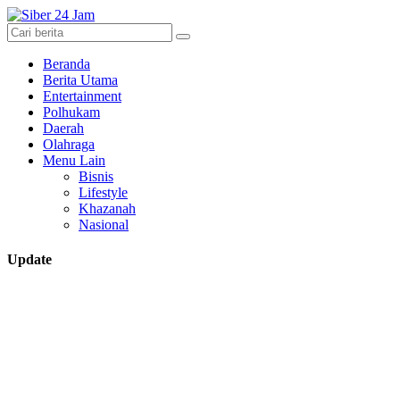
Beranda
Berita Utama
Entertainment
Polhukam
Daerah
Olahraga
Menu Lain
Bisnis
Lifestyle
Khazanah
Nasional
Update