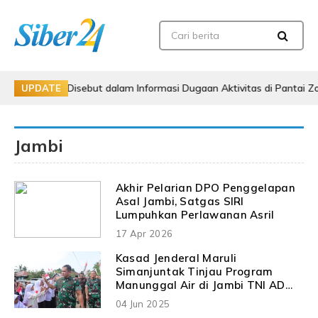
sebut dalam Informasi Dugaan Aktivitas di Pantai Zore, Bea Cukai Di
UPDATE
Jambi
Akhir Pelarian DPO Penggelapan
Asal Jambi, Satgas SIRI
Lumpuhkan Perlawanan Asril
17 Apr 2026
Kasad Jenderal Maruli
Simanjuntak Tinjau Program
Manunggal Air di Jambi TNI AD
Hadir untuk Rakyat, Pastikan
04 Jun 2025
Akses Air Bersih Hingga Pelosok