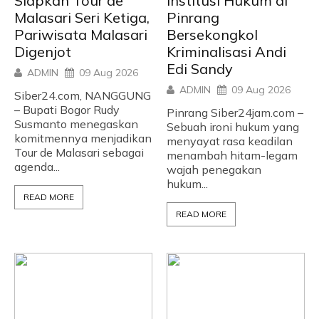
Siapkan Tour de
Institusi Hukum di
Malasari Seri Ketiga,
Pinrang
Pariwisata Malasari
Bersekongkol
Digenjot
Kriminalisasi Andi
Edi Sandy
ADMIN
09 Aug 2026
ADMIN
09 Aug 2026
Siber24.com, NANGGUNG
– Bupati Bogor Rudy
Pinrang Siber24jam.com –
Susmanto menegaskan
Sebuah ironi hukum yang
komitmennya menjadikan
menyayat rasa keadilan
Tour de Malasari sebagai
menambah hitam-legam
agenda...
wajah penegakan
hukum...
READ MORE
READ MORE