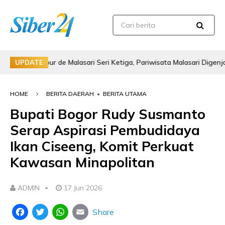
our de Malasari Seri Ketiga, Pariwisata Malasari Digenjot
UPDATE
HOME
BERITA DAERAH
•
BERITA UTAMA
Bupati Bogor Rudy Susmanto
Serap Aspirasi Pembudidaya
Ikan Ciseeng, Komit Perkuat
Kawasan Minapolitan
-
ADMIN
17 Jun 2026
Share
Facebook
Twitter
WhatsApp
Email