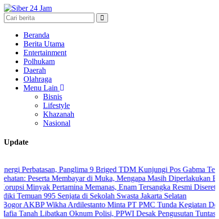
Beranda
Berita Utama
Entertainment
Polhukam
Daerah
Olahraga
Menu Lain
Bisnis
Lifestyle
Khazanah
Nasional
Update
erbatasan, Panglima 9 Briged TDM Kunjungi Pos Gabma Temajuk dan 
eserta Membayar di Muka, Mengapa Masih Diperlakukan Berbeda?
inyak Pertamina Memanas, Enam Tersangka Resmi Diseret ke Meja Hi
uan 995 Senjata di Sekolah Swasta Jakarta Selatan
BP Wikha Ardilestanto Minta PT PMC Tunda Kegiatan Demi Cegah B
h Libatkan Oknum Polisi, PPWI Desak Pengusutan Tuntas Kasus Kel