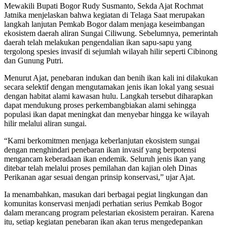
Mewakili Bupati Bogor Rudy Susmanto, Sekda Ajat Rochmat
Jatnika menjelaskan bahwa kegiatan di Telaga Saat merupakan
langkah lanjutan Pemkab Bogor dalam menjaga keseimbangan
ekosistem daerah aliran Sungai Ciliwung. Sebelumnya, pemerintah
daerah telah melakukan pengendalian ikan sapu-sapu yang
tergolong spesies invasif di sejumlah wilayah hilir seperti Cibinong
dan Gunung Putri.
Menurut Ajat, penebaran indukan dan benih ikan kali ini dilakukan
secara selektif dengan mengutamakan jenis ikan lokal yang sesuai
dengan habitat alami kawasan hulu. Langkah tersebut diharapkan
dapat mendukung proses perkembangbiakan alami sehingga
populasi ikan dapat meningkat dan menyebar hingga ke wilayah
hilir melalui aliran sungai.
“Kami berkomitmen menjaga keberlanjutan ekosistem sungai
dengan menghindari penebaran ikan invasif yang berpotensi
mengancam keberadaan ikan endemik. Seluruh jenis ikan yang
ditebar telah melalui proses pemilahan dan kajian oleh Dinas
Perikanan agar sesuai dengan prinsip konservasi,” ujar Ajat.
Ia menambahkan, masukan dari berbagai pegiat lingkungan dan
komunitas konservasi menjadi perhatian serius Pemkab Bogor
dalam merancang program pelestarian ekosistem perairan. Karena
itu, setiap kegiatan penebaran ikan akan terus mengedepankan