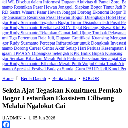
sebut dalam Informasi Dugaan Aktivitas di Pantai Zore, Bea Cukai D
mikan Pasar Hewan Jonggol, Siapkan Bogor Timur Jadi Pusat Pertu
a Winara: Pasar Hewan Jonggol Dorong Ekonomi Bogor Timur
nto Resmikan Pasar Hewan Bogor, Dilengkapi Hotel Hewan dan Fasil
 Susmanto Tegaskan Bogor Timur Disiapkan Jadi Pusat Pertumbuhan
 Susmanto Revitalisasi SDN Tegal Benteng, Siswa Kini Belajar Leb
 Susmanto Tekankan Camat Jadi Ujung Tombak Pelayanan Masyaraka
ertemuan Raja Juli, Dugaan Gratifikasi Kuansing Menguat
Susmanto Percepat Infrastruktur untuk Dongkrak Investasi
ng Career Center Aktif Setiap Hari Perluas Kesempatan Kerja
 ASN Dipangkas Setengah KPK Bidik Bupati Kuansing
kan Kibarkan Merah Putih Perkuat Persatuan Semangat Kemerdekaan
 Susmanto: Kibarkan Merah Putih Wujud Cinta Tanah Air
esiasi Festival Budaya Sunda, Guru PAUD Jadi Kunci Pendidikan Ka
Home
Berita Daerah
•
Berita Utama
•
BOGOR
Sekda Ajat Tegaskan Komitmen Pemkab
Bogor Lestarikan Ekosistem Ciliwung
Melalui Ngalokat Cai
ADMIN
-
05 Jun 2026