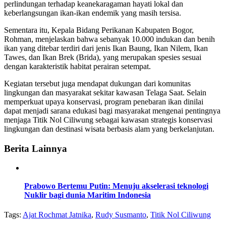
perlindungan terhadap keanekaragaman hayati lokal dan
keberlangsungan ikan-ikan endemik yang masih tersisa.
Sementara itu, Kepala Bidang Perikanan Kabupaten Bogor,
Rohman, menjelaskan bahwa sebanyak 10.000 indukan dan benih
ikan yang ditebar terdiri dari jenis Ikan Baung, Ikan Nilem, Ikan
Tawes, dan Ikan Brek (Brida), yang merupakan spesies sesuai
dengan karakteristik habitat perairan setempat.
Kegiatan tersebut juga mendapat dukungan dari komunitas
lingkungan dan masyarakat sekitar kawasan Telaga Saat. Selain
memperkuat upaya konservasi, program penebaran ikan dinilai
dapat menjadi sarana edukasi bagi masyarakat mengenai pentingnya
menjaga Titik Nol Ciliwung sebagai kawasan strategis konservasi
lingkungan dan destinasi wisata berbasis alam yang berkelanjutan.
Berita Lainnya
Prabowo Bertemu Putin: Menuju akselerasi teknologi
Nuklir bagi dunia Maritim Indonesia
Tags:
Ajat Rochmat Jatnika
,
Rudy Susmanto
,
Titik Nol Ciliwung