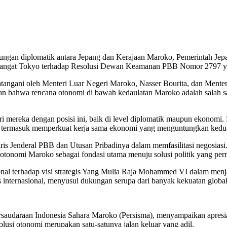
gan diplomatik antara Jepang dan Kerajaan Maroko, Pemerintah Jepa
 hangat Tokyo terhadap Resolusi Dewan Keamanan PBB Nomor 2797 yan
tangani oleh Menteri Luar Negeri Maroko, Nasser Bourita, dan Menteri
bahwa rencana otonomi di bawah kedaulatan Maroko adalah salah satu s
i mereka dengan posisi ini, baik di level diplomatik maupun ekonomi.
, termasuk memperkuat kerja sama ekonomi yang menguntungkan kedua 
ris Jenderal PBB dan Utusan Pribadinya dalam memfasilitasi negosias
a otonomi Maroko sebagai fondasi utama menuju solusi politik yang pe
onal terhadap visi strategis Yang Mulia Raja Mohammed VI dalam menj
internasional, menyusul dukungan serupa dari banyak kekuatan global
audaraan Indonesia Sahara Maroko (Persisma), menyampaikan apresiasi
olusi otonomi merupakan satu-satunya jalan keluar yang adil.