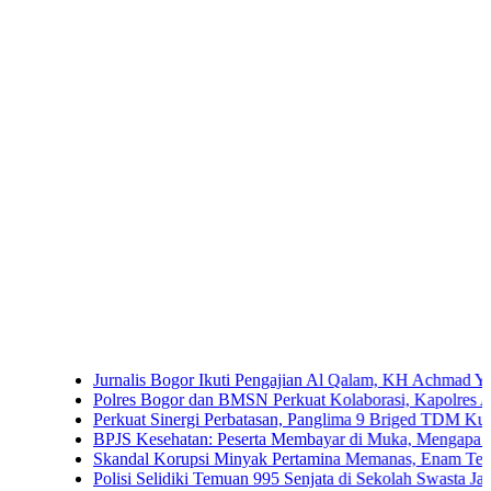
Jurnalis Bogor Ikuti Pengajian Al Qalam, KH Achmad Yaudin Sogir
Polres Bogor dan BMSN Perkuat Kolaborasi, Kapolres Ajak Media
Perkuat Sinergi Perbatasan, Panglima 9 Briged TDM Kunjungi P
BPJS Kesehatan: Peserta Membayar di Muka, Mengapa Masih Dip
Skandal Korupsi Minyak Pertamina Memanas, Enam Tersangka Res
Polisi Selidiki Temuan 995 Senjata di Sekolah Swasta Jakarta Sela