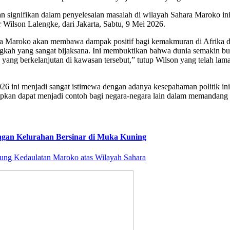
n signifikan dalam penyelesaian masalah di wilayah Sahara Maroko in
 Wilson Lalengke, dari Jakarta, Sabtu, 9 Mei 2026.
a Maroko akan membawa dampak positif bagi kemakmuran di Afrika da
gkah yang sangat bijaksana. Ini membuktikan bahwa dunia semakin bul
yang berkelanjutan di kawasan tersebut,” tutup Wilson yang telah lam
6 ini menjadi sangat istimewa dengan adanya kesepahaman politik ini
apkan dapat menjadi contoh bagi negara-negara lain dalam memandang i
ngan Kelurahan Bersinar di Muka Kuning
ung Kedaulatan Maroko atas Wilayah Sahara