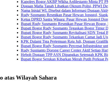
Kapolres Bogor AKBP Wikha Ardilestanto Minta PT PMC Tunda K
Dugaan Mafia Tanah Libatkan Oknum Polisi, PPWI Desak Pengus
Nama Inisial WL Disebut dalam Informasi Dugaan Aktivitas di Pa
Rudy Susmanto Resmikan Pasar Hewan Jonggol, Siapkan Bogor T
Ketua DPRD Sastra Winara: Pasar Hewan Jonggol Dorong Ekono
Bupati Rudy Susmanto Resmikan Pasar Hewan Bogor, Dilengkapi 
Bupati Bogor Rudy Susmanto Tegaskan Bogor Timur Disiapkan J
Bupati Bogor Rudy Susmanto Revitalisasi SDN Tegal Benteng, S
Bupati Bogor Rudy Susmanto Tekankan Camat Jadi Ujung Tomba
KPK Dalami Tiga Pertemuan Raja Juli, Dugaan Gratifikasi Kuans
Bupati Bogor Rudy Susmanto Percepat Infrastruktur untuk Dongkra
Rudy Susmanto Dorong Career Center Aktif Setiap Hari Perluas 
Heboh Dugaan TPP ASN Dipangkas Setengah KPK Bidik Bupati
Bupati Bogor Serukan Kibarkan Merah Putih Perkuat Persatuan
o atas Wilayah Sahara