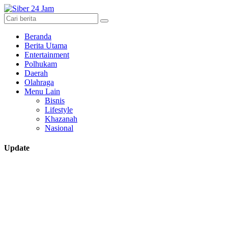
Beranda
Berita Utama
Entertainment
Polhukam
Daerah
Olahraga
Menu Lain
Bisnis
Lifestyle
Khazanah
Nasional
Update