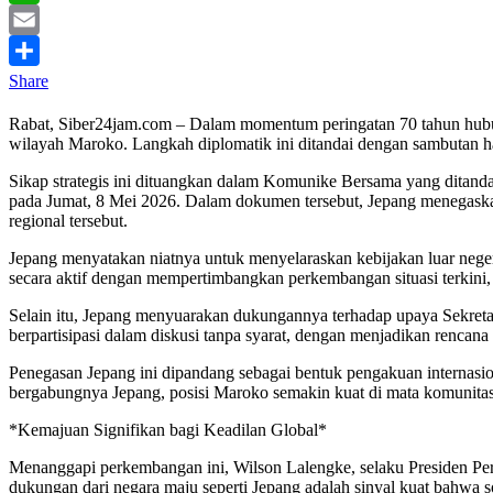
WhatsApp
Email
Share
Rabat, Siber24jam.com – Dalam momentum peringatan 70 tahun hubun
wilayah Maroko. Langkah diplomatik ini ditandai dengan sambutan
Sikap strategis ini dituangkan dalam Komunike Bersama yang ditanda
pada Jumat, 8 Mei 2026. Dalam dokumen tersebut, Jepang menegaskan 
regional tersebut.
Jepang menyatakan niatnya untuk menyelaraskan kebijakan luar neger
secara aktif dengan mempertimbangkan perkembangan situasi terkini
Selain itu, Jepang menyuarakan dukungannya terhadap upaya Sekreta
berpartisipasi dalam diskusi tanpa syarat, dengan menjadikan rencan
Penegasan Jepang ini dipandang sebagai bentuk pengakuan internasi
bergabungnya Jepang, posisi Maroko semakin kuat di mata komunitas 
*Kemajuan Signifikan bagi Keadilan Global*
Menanggapi perkembangan ini, Wilson Lalengke, selaku Presiden Pers
dukungan dari negara maju seperti Jepang adalah sinyal kuat bahwa s