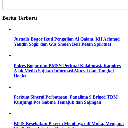
Berita Terbaru
Jurnalis Bogor Ikuti Pengajian Al Qalam, KH Achmad
Yaudin Sogir dan Gus Sholeh Beri Pesan Spiritual
Polres Bogor dan BMSN Perkuat Kolaborasi, Kapolres
Ajak Media Sajikan Informasi Akurat dan Tangkal
Hoaks
Perkuat Sinergi Perbatasan, Panglima 9 Briged TDM
Kunjungi Pos Gabma Temajuk dan Sajingan
BPJS Kesehatan: Peserta Membayar di Muka, Mengapa