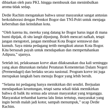
dibiarkan oleh para PKL hingga membusuk dan menimbulkan
aroma tidak sedap.
Dedie Rachim mengatakan bahwa unsur masyarakat sangat antusias
berkolaborasi dengan Pemkot Bogor dan TNI-Polri untuk menjaga
kebersihan dan keindahan kota.
“Oleh karena itu, mereka yang datang ke Bogor harus ingat di mana
bumi dipijak, di situ langit dijunjung. Boleh mencari nafkah, tetapi
jangan mengotori, jangan membuat Kota Bogor semrawut dan
kumuh. Saya minta pedagang tertib mengikuti aturan Kota Bogor.
Kita bersusah payah untuk mendapatkan dan mempertahankan
Adipura,” ujarnya.
Setelah ini, pelaksanaan korve akan dilaksanakan dua kali seminggu
yang akan diturunkan melalui Peraturan Kementerian Dalam Negeri
(Permendagri) dan berlaku secara nasional. Program korve ini juga
merupakan langkah baru menuju Bogor yang lebih bersih.
“Selama ini pedagang hanya memikirkan diri sendiri. Berjualan
mendapatkan keuntungan, tetapi sama sekali tidak memikirkan
bahwa di balik itu semua ada urusan masyarakat yang terganggu.
Masyarakat terhambat karena lalu lintas tertutup, masyarakat yang
ingin bersih malah jadi kotor, sampah menumpuk,” ucap Dedie
Rachim.