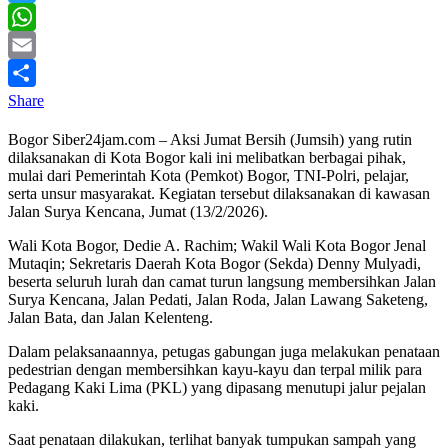
Twitter
WhatsApp
Email
Share
Bogor Siber24jam.com – Aksi Jumat Bersih (Jumsih) yang rutin
dilaksanakan di Kota Bogor kali ini melibatkan berbagai pihak,
mulai dari Pemerintah Kota (Pemkot) Bogor, TNI-Polri, pelajar,
serta unsur masyarakat. Kegiatan tersebut dilaksanakan di kawasan
Jalan Surya Kencana, Jumat (13/2/2026).
Wali Kota Bogor, Dedie A. Rachim; Wakil Wali Kota Bogor Jenal
Mutaqin; Sekretaris Daerah Kota Bogor (Sekda) Denny Mulyadi,
beserta seluruh lurah dan camat turun langsung membersihkan Jalan
Surya Kencana, Jalan Pedati, Jalan Roda, Jalan Lawang Saketeng,
Jalan Bata, dan Jalan Kelenteng.
Dalam pelaksanaannya, petugas gabungan juga melakukan penataan
pedestrian dengan membersihkan kayu-kayu dan terpal milik para
Pedagang Kaki Lima (PKL) yang dipasang menutupi jalur pejalan
kaki.
Saat penataan dilakukan, terlihat banyak tumpukan sampah yang