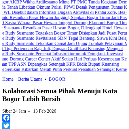
 Wikha Ardilestanto Minta PT PMC Tunda Kegiatan Demi Cegah Bent
ibatkan Oknum Polisi, PPWI Desak Pengusutan Tuntas Kasus Keluar
ut dalam Informasi Dugaan Aktivitas di Pantai Zore, Bea Cukai Dido
an Pasar Hewan Jonggol, Siapkan Bogor Timur Jadi Pusat Pertumb
inara: Pasar Hewan Jonggol Dorong Ekonomi Bogor Timur
 Resmikan Pasar Hewan Bogor, Dilengkapi Hotel Hewan dan Fasilit
smanto Tegaskan Bogor Timur Disiapkan Jadi Pusat Pertumbuhan Ek
smanto Revitalisasi SDN Tegal Benteng, Siswa Kini Belajar Lebih 
usmanto Tekankan Camat Jadi Ujung Tombak Pelayanan Masyarakat
emuan Raja Juli, Dugaan Gratifikasi Kuansing Menguat
manto Percepat Infrastruktur untuk Dongkrak Investasi
 Career Center Aktif Setiap Hari Perluas Kesempatan Kerja
N Dipangkas Setengah KPK Bidik Bupati Kuansing
 Kibarkan Merah Putih Perkuat Persatuan Semangat Kemerdekaan Be
Home
Berita Utama
•
BOGOR
Kolaborasi Semua Pihak Menuju Kota
Bogor Lebih Bersih
Siber 24 Jam
-
13 Feb 2026
Facebook