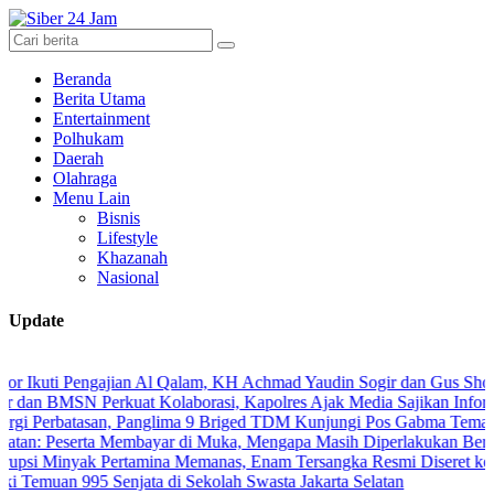
Beranda
Berita Utama
Entertainment
Polhukam
Daerah
Olahraga
Menu Lain
Bisnis
Lifestyle
Khazanah
Nasional
Update
Pengajian Al Qalam, KH Achmad Yaudin Sogir dan Gus Sholeh Beri Pesa
N Perkuat Kolaborasi, Kapolres Ajak Media Sajikan Informasi Akura
atasan, Panglima 9 Briged TDM Kunjungi Pos Gabma Temajuk dan Saj
rta Membayar di Muka, Mengapa Masih Diperlakukan Berbeda?
ak Pertamina Memanas, Enam Tersangka Resmi Diseret ke Meja Hija
 995 Senjata di Sekolah Swasta Jakarta Selatan