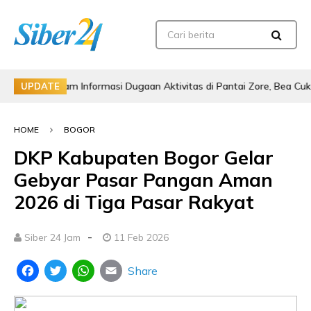
t dalam Informasi Dugaan Aktivitas di Pantai Zore, Bea Cukai Didoro
UPDATE
HOME
BOGOR
DKP Kabupaten Bogor Gelar
Gebyar Pasar Pangan Aman
2026 di Tiga Pasar Rakyat
-
Siber 24 Jam
11 Feb 2026
Share
Facebook
Twitter
WhatsApp
Email