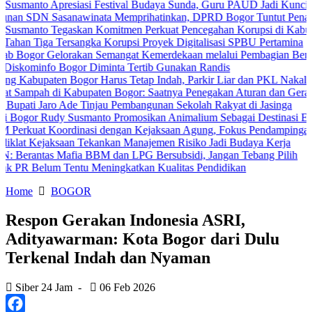
 Apresiasi Festival Budaya Sunda, Guru PAUD Jadi Kunci Pendidika
Sasanawinata Memprihatinkan, DPRD Bogor Tuntut Penanganan Pem
 Tegaskan Komitmen Perkuat Pencegahan Korupsi di Kabupaten Bog
a Tersangka Korupsi Proyek Digitalisasi SPBU Pertamina
Gelorakan Semangat Kemerdekaan melalui Pembagian Bendera Merah
o Bogor Diminta Tertib Gunakan Randis
ten Bogor Harus Tetap Indah, Parkir Liar dan PKL Nakal Wajib Dite
h di Kabupaten Bogor: Saatnya Penegakan Aturan dan Gerakan Bersa
aro Ade Tinjau Pembangunan Sekolah Rakyat di Jasinga
Rudy Susmanto Promosikan Animalium Sebagai Destinasi Edukasi
Koordinasi dengan Kejaksaan Agung, Fokus Pendampingan Hukum Pr
jaksaan Tekankan Manajemen Risiko Jadi Budaya Kerja
s Mafia BBM dan LPG Bersubsidi, Jangan Tebang Pilih
um Tentu Meningkatkan Kualitas Pendidikan
Home
BOGOR
Respon Gerakan Indonesia ASRI,
Adityawarman: Kota Bogor dari Dulu
Terkenal Indah dan Nyaman
Siber 24 Jam
-
06 Feb 2026