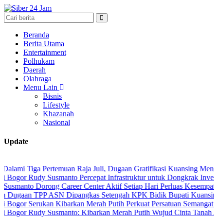
Beranda
Berita Utama
Entertainment
Polhukam
Daerah
Olahraga
Menu Lain
Bisnis
Lifestyle
Khazanah
Nasional
Update
ga Pertemuan Raja Juli, Dugaan Gratifikasi Kuansing Menguat
udy Susmanto Percepat Infrastruktur untuk Dongkrak Investasi
Dorong Career Center Aktif Setiap Hari Perluas Kesempatan Kerja
 TPP ASN Dipangkas Setengah KPK Bidik Bupati Kuansing
Serukan Kibarkan Merah Putih Perkuat Persatuan Semangat Kemerde
Rudy Susmanto: Kibarkan Merah Putih Wujud Cinta Tanah Air