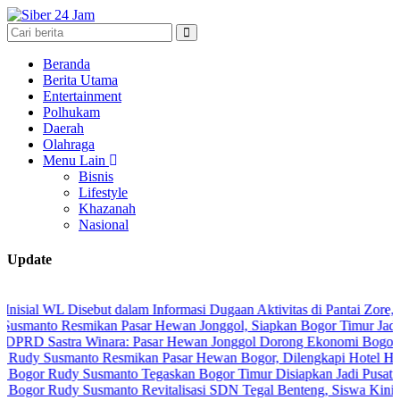
Beranda
Berita Utama
Entertainment
Polhukam
Daerah
Olahraga
Menu Lain
Bisnis
Lifestyle
Khazanah
Nasional
Update
L Disebut dalam Informasi Dugaan Aktivitas di Pantai Zore, Bea Cuk
 Resmikan Pasar Hewan Jonggol, Siapkan Bogor Timur Jadi Pusat P
stra Winara: Pasar Hewan Jonggol Dorong Ekonomi Bogor Timur
smanto Resmikan Pasar Hewan Bogor, Dilengkapi Hotel Hewan dan F
udy Susmanto Tegaskan Bogor Timur Disiapkan Jadi Pusat Pertumbu
udy Susmanto Revitalisasi SDN Tegal Benteng, Siswa Kini Belajar 