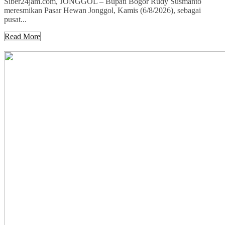
Siber24jam.com, JONGGOL – Bupati Bogor Rudy Susmanto
meresmikan Pasar Hewan Jonggol, Kamis (6/8/2026), sebagai
pusat...
Read More