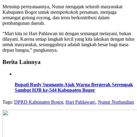
Menutup pernyataannya, Nunur mengajak seluruh masyarakat
Kabupaten Bogor untuk memperkokoh persatuan, menjaga
semangat gotong royong, dan terus berkontribusi dalam
pembangunan daerah.
“Mari kita isi Hari Pahlawan ini dengan semangat melayani, bukan
dilayani. Karena setiap langkah kecil yang kita lakukan dengan tulus
untuk masyarakat, sesungguhnya adalah langkah besar bagi masa
depan bangsa,” pungkasnya.
Berita Lainnya
Bupati Rudy Susmanto Ajak Warga Bergerak Serempak
Sambut HJB ke-544 Kabupaten Bogor
Tags:
DPRD Kabupaten Bogor
,
Hari Pahlawan\
,
Nunur Nurhasdian