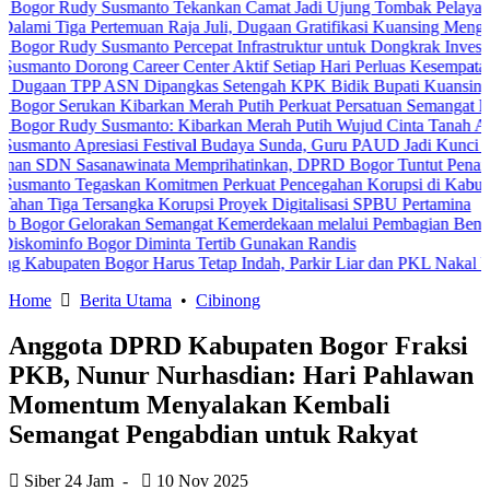
Rudy Susmanto Tekankan Camat Jadi Ujung Tombak Pelayanan Masya
a Pertemuan Raja Juli, Dugaan Gratifikasi Kuansing Menguat
udy Susmanto Percepat Infrastruktur untuk Dongkrak Investasi
Dorong Career Center Aktif Setiap Hari Perluas Kesempatan Kerja
TPP ASN Dipangkas Setengah KPK Bidik Bupati Kuansing
erukan Kibarkan Merah Putih Perkuat Persatuan Semangat Kemerdek
udy Susmanto: Kibarkan Merah Putih Wujud Cinta Tanah Air
Apresiasi Festival Budaya Sunda, Guru PAUD Jadi Kunci Pendidikan
Sasanawinata Memprihatinkan, DPRD Bogor Tuntut Penanganan Pem
 Tegaskan Komitmen Perkuat Pencegahan Korupsi di Kabupaten Bog
 Tersangka Korupsi Proyek Digitalisasi SPBU Pertamina
Gelorakan Semangat Kemerdekaan melalui Pembagian Bendera Merah
o Bogor Diminta Tertib Gunakan Randis
ten Bogor Harus Tetap Indah, Parkir Liar dan PKL Nakal Wajib Diter
Home
Berita Utama
•
Cibinong
Anggota DPRD Kabupaten Bogor Fraksi
PKB, Nunur Nurhasdian: Hari Pahlawan
Momentum Menyalakan Kembali
Semangat Pengabdian untuk Rakyat
Siber 24 Jam
-
10 Nov 2025