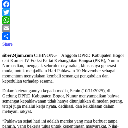
Facebook
Twitter
WhatsApp
Email
Share
siber24jam.com
CIBINONG – Anggota DPRD Kabupaten Bogor
dari Komisi IV Fraksi Partai Kebangkitan Bangsa (PKB), Nunur
Nurhasdian, mengajak seluruh masyarakat, khususnya generasi
muda, untuk menjadikan Hari Pahlawan 10 November sebagai
momentum menyalakan kembali semangat pengabdian dan
kepedulian terhadap sesama.
Dalam keterangannya kepada media, Senin (10/11/2025), di
Gedung DPRD Kabupaten Bogor, Nunur menyampaikan bahwa
semangat kepahlawanan tidak hanya ditunjukkan di medan perang,
tetapi juga melalui kerja nyata, dedikasi, dan keikhlasan dalam
melayani rakyat.
“Pahlawan sejati hari ini adalah mereka yang mau berbuat tanpa
pamrih, yang bekerja tulus untuk kepentingan masyarakat. Nilai-