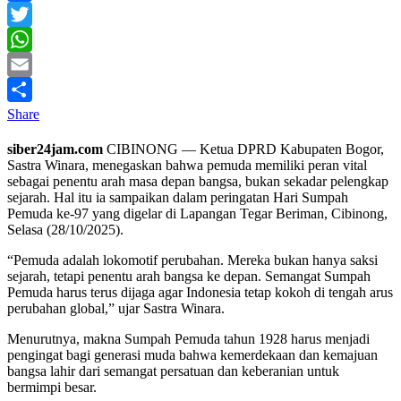
Facebook
Twitter
WhatsApp
Email
Share
siber24jam.com
CIBINONG — Ketua DPRD Kabupaten Bogor,
Sastra Winara, menegaskan bahwa pemuda memiliki peran vital
sebagai penentu arah masa depan bangsa, bukan sekadar pelengkap
sejarah. Hal itu ia sampaikan dalam peringatan Hari Sumpah
Pemuda ke-97 yang digelar di Lapangan Tegar Beriman, Cibinong,
Selasa (28/10/2025).
“Pemuda adalah lokomotif perubahan. Mereka bukan hanya saksi
sejarah, tetapi penentu arah bangsa ke depan. Semangat Sumpah
Pemuda harus terus dijaga agar Indonesia tetap kokoh di tengah arus
perubahan global,” ujar Sastra Winara.
Menurutnya, makna Sumpah Pemuda tahun 1928 harus menjadi
pengingat bagi generasi muda bahwa kemerdekaan dan kemajuan
bangsa lahir dari semangat persatuan dan keberanian untuk
bermimpi besar.