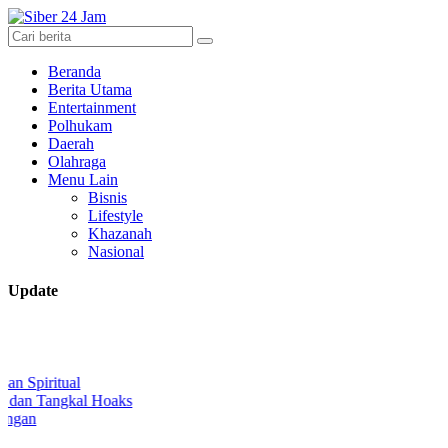
Beranda
Berita Utama
Entertainment
Polhukam
Daerah
Olahraga
Menu Lain
Bisnis
Lifestyle
Khazanah
Nasional
Update
ks