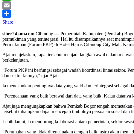
WhatsApp
Email
Share
siber24jam.com
Cibinong — Pemerintah Kabupaten (Pemkab) Bogor 
permukiman yang terintegrasi. Hal itu disampaikannya saat memim
Permukiman (Forum PKP) di Hotel Harris Cibinong City Mall, Kamis
Ajat menjelaskan, rapat tersebut menjadi langkah awal dalam menyat
berkelanjutan.
“Forum PKP ini berfungsi sebagai wadah koordinasi lintas sektor. 
dan sektor lainnya,” ujar Ajat.
Ia menekankan pentingnya data yang valid dan terintegrasi sebagai
“Perencanaan yang baik berawal dari data yang baik. Kalau datanya k
Ajat juga mengungkapkan bahwa Pemkab Bogor tengah memetakan dua
tersebut diharapkan dapat mencegah timbulnya persoalan sosial dan lin
Lebih lanjut, ia mendorong kolaborasi antara pemerintah, sektor s
“Perumahan yang tidak direncanakan dengan baik justru akan menjadi b