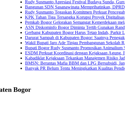
Rudy Susmanto Apresiasi Festival Budaya Sunda, Guru PAUD Ja
Bangunan SDN Sasanawinata Memprihatinkan, DPRD Bogor Tunt
Rudy Susmanto Tegaskan Komitmen Perkuat Pencegahan Korups
KPK Tahan Tiga Tersangka Korupsi Proyek Digitalisasi SPBU Pe
Pemkab Bogor Gelorakan Semangat Kemerdekaan melalui Pemba
ASN Diskominfo Bogor Diminta Tertib Gunakan Randis
Gerbang Kabupaten Bogor Harus Tetap Indah, Parkir Liar dan PK
Darurat Sampah di Kabupaten Bogor: Saatnya Penegakan Aturan
Wakil Bupati Jaro Ade Tinjau Pembangunan Sekolah Rakyat di Ja
Bupati Bogor Rudy Susmanto Promosikan Animalium Sebagai Des
ESDM Perkuat Koordinasi dengan Kejaksaan Agung, Fokus Pen
Kabadiklat Kejaksaan Tekankan Manajemen Risiko Jadi Budaya 
BMSN: Berantas Mafia BBM dan LPG Bersubsidi, Jangan Tebang
Banyak PR Belum Tentu Meningkatkan Kualitas Pendidikan
aten Bogor