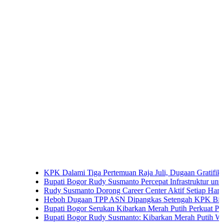
KPK Dalami Tiga Pertemuan Raja Juli, Dugaan Gratifikasi Kuan
Bupati Bogor Rudy Susmanto Percepat Infrastruktur untuk Dongkr
Rudy Susmanto Dorong Career Center Aktif Setiap Hari Perluas 
Heboh Dugaan TPP ASN Dipangkas Setengah KPK Bidik Bupati
Bupati Bogor Serukan Kibarkan Merah Putih Perkuat Persatuan
Bupati Bogor Rudy Susmanto: Kibarkan Merah Putih Wujud Cint