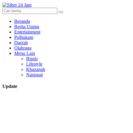
Beranda
Berita Utama
Entertainment
Polhukam
Daerah
Olahraga
Menu Lain
Bisnis
Lifestyle
Khazanah
Nasional
Update