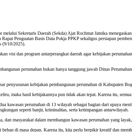
melalui Sekretaris Daerah (Sekda) Ajat Rochmat Jatnika menegaska
pin Rapat Penguatan Basis Data Pokja PPKP sekaligus persiapan pem
 (9/10/2025).
ukan visi dan program antarperangkat daerah agar kebijakan perumaha
Pembangunan perumahan bukan hanya tanggung jawab Dinas Perumahan, t
 dasar penyusunan kebijakan pembangunan perumahan di Kabupaten Bog
eliru, maka hasil kebijakannya pun tidak akan tepat. Karena itu, semua
 kawasan perumahan di 13 wilayah sebagai bagian dari upaya menila
gkungan seperti banjir, kriminalitas, serta ketimpangan antarwilayah.
wasta, dan masyarakat dalam membangun kawasan perumahan yang layak,
eban di masa depan. Karena itu, kita perlu berpikir kreatif dan memba